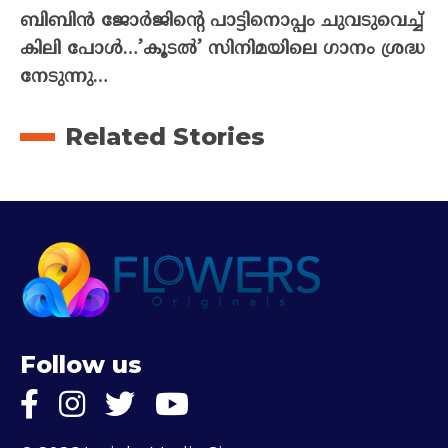
ബിബിൻ ജോർജിന്റെ പാട്ടിനൊപ്പം ചുവടുവെച്ച്
കിലി പോൾ…’കൂടൽ’ സിനിമയിലെ ഗാനം ശ്രദ്ധ
നേടുന്നു…
Related Stories
Follow us