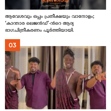
ആവേശവും ഒപ്പം പ്രതീക്ഷയും വാനോളം;
‘കാന്താര ലെജൻഡ്’-ൻറെ ആദ്യ
ഭാഗചിത്രീകരണം പൂർത്തിയായി.