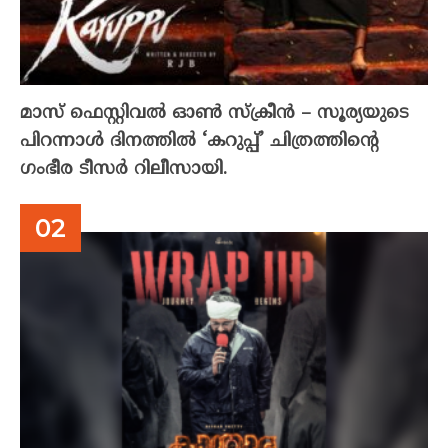
മാസ് ഫെസ്റ്റിവൽ ഓൺ സ്‌ക്രീൻ – സൂര്യയുടെ
പിറന്നാൾ ദിനത്തിൽ ‘കറുപ്പ്’ ചിത്രത്തിന്റെ
ഗംഭീര ടീസർ റിലീസായി.