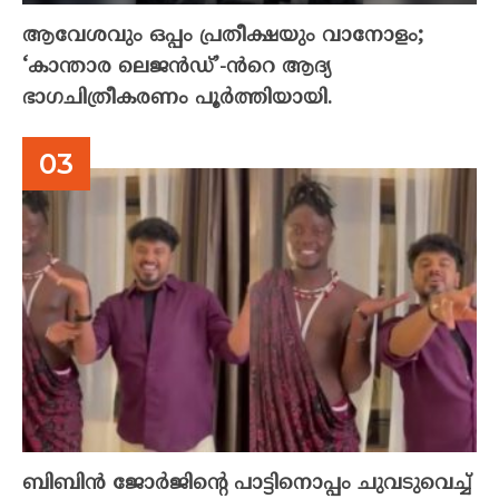
ആവേശവും ഒപ്പം പ്രതീക്ഷയും വാനോളം;
‘കാന്താര ലെജൻഡ്’-ൻറെ ആദ്യ
ഭാഗചിത്രീകരണം പൂർത്തിയായി.
ബിബിൻ ജോർജിന്റെ പാട്ടിനൊപ്പം ചുവടുവെച്ച്