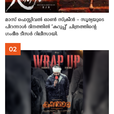
മാസ് ഫെസ്റ്റിവൽ ഓൺ സ്‌ക്രീൻ – സൂര്യയുടെ
പിറന്നാൾ ദിനത്തിൽ ‘കറുപ്പ്’ ചിത്രത്തിന്റെ
ഗംഭീര ടീസർ റിലീസായി.