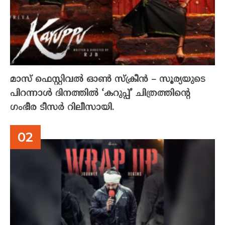
മാസ് ഫെസ്റ്റിവൽ ഓൺ സ്‌ക്രീൻ – സൂര്യയുടെ
പിറന്നാൾ ദിനത്തിൽ ‘കറുപ്പ്’ ചിത്രത്തിന്റെ
ഗംഭീര ടീസർ റിലീസായി.