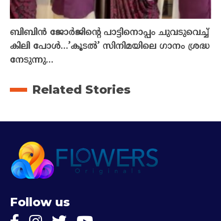
ബിബിൻ ജോർജിന്റെ പാട്ടിനൊപ്പം ചുവടുവെച്ച്
കിലി പോൾ…’കൂടൽ’ സിനിമയിലെ ഗാനം ശ്രദ്ധ
നേടുന്നു…
Related Stories
Follow us