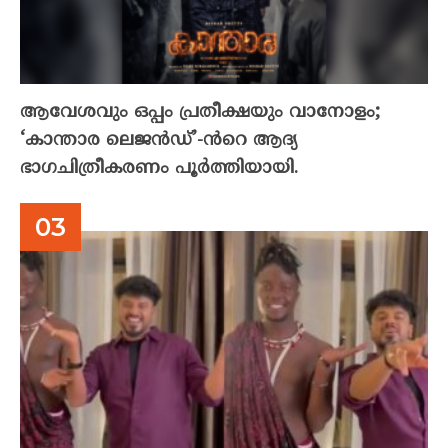
ആവേശവും ഒപ്പം പ്രതീക്ഷയും വാനോളം;
‘കാന്താര ലെജൻഡ്’-ൻറെ ആദ്യ
ഭാഗചിത്രീകരണം പൂർത്തിയായി.