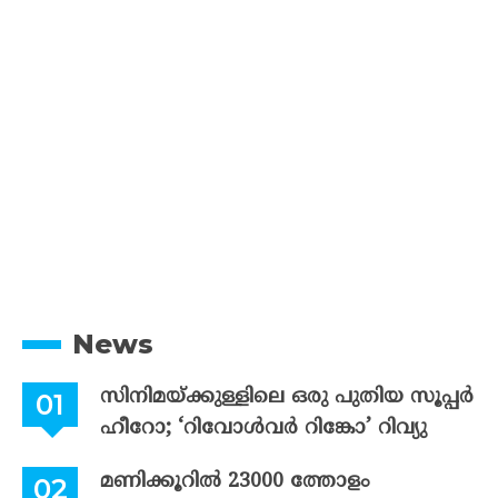
News
സിനിമയ്ക്കുള്ളിലെ ഒരു പുതിയ സൂപ്പർ
ഹീറോ; ‘റിവോൾവർ റിങ്കോ’ റിവ്യു
മണിക്കൂറിൽ 23000 ത്തോളം