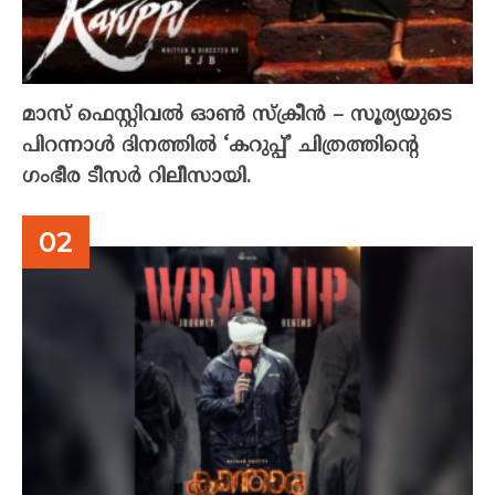
മാസ് ഫെസ്റ്റിവൽ ഓൺ സ്‌ക്രീൻ – സൂര്യയുടെ
പിറന്നാൾ ദിനത്തിൽ ‘കറുപ്പ്’ ചിത്രത്തിന്റെ
ഗംഭീര ടീസർ റിലീസായി.