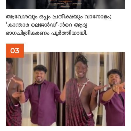
ആവേശവും ഒപ്പം പ്രതീക്ഷയും വാനോളം;
‘കാന്താര ലെജൻഡ്’-ൻറെ ആദ്യ
ഭാഗചിത്രീകരണം പൂർത്തിയായി.