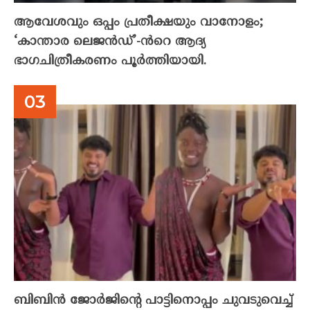
ആവേശവും ഒപ്പം പ്രതീക്ഷയും വാനോളം;
‘കാന്താര ലെജൻഡ്’-ൻറെ ആദ്യ
ഭാഗചിത്രീകരണം പൂർത്തിയായി.
ബിബിൻ ജോർജിന്റെ പാട്ടിനൊപ്പം ചുവടുവെച്ച്