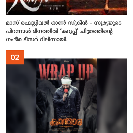
മാസ് ഫെസ്റ്റിവൽ ഓൺ സ്‌ക്രീൻ – സൂര്യയുടെ
പിറന്നാൾ ദിനത്തിൽ ‘കറുപ്പ്’ ചിത്രത്തിന്റെ
ഗംഭീര ടീസർ റിലീസായി.