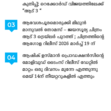
കുതിപ്പ്; റെക്കോർഡ് വിജയത്തിലേക്ക്
“ആട് 3 “
ആവേശപൂരമൊരുക്കി മിഥുൻ
മാനുവൽ തോമസ് – ജയസൂര്യ ചിത്രം
ആട് 3 ട്രെയ്‌ലർ പുറത്ത് ; ചിത്രത്തിന്റെ
ആഗോള റിലീസ് 2026 മാർച്ച് 19 ന്
ആഷിക് ഉസ്മാൻ പ്രൊഡക്ഷൻസിന്റെ
മോളിവുഡ് ടൈംസ് റിലീസ് ഡേറ്റിൽ
മാറ്റം ഒരു ദിവസം മുന്നേ എത്തുന്നു
മെയ് 14ന് തീയറ്ററുകളിൽ എത്തും