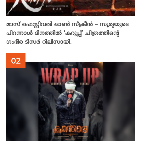
മാസ് ഫെസ്റ്റിവൽ ഓൺ സ്‌ക്രീൻ – സൂര്യയുടെ
പിറന്നാൾ ദിനത്തിൽ ‘കറുപ്പ്’ ചിത്രത്തിന്റെ
ഗംഭീര ടീസർ റിലീസായി.