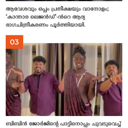
ആവേശവും ഒപ്പം പ്രതീക്ഷയും വാനോളം;
‘കാന്താര ലെജൻഡ്’-ൻറെ ആദ്യ
ഭാഗചിത്രീകരണം പൂർത്തിയായി.
ബിബിൻ ജോർജിന്റെ പാട്ടിനൊപ്പം ചുവടുവെച്ച്