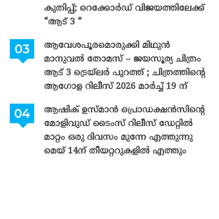
കുതിപ്പ്; റെക്കോർഡ് വിജയത്തിലേക്ക്
“ആട് 3 “
ആവേശപൂരമൊരുക്കി മിഥുൻ
മാനുവൽ തോമസ് – ജയസൂര്യ ചിത്രം
ആട് 3 ട്രെയ്‌ലർ പുറത്ത് ; ചിത്രത്തിന്റെ
ആഗോള റിലീസ് 2026 മാർച്ച് 19 ന്
ആഷിക് ഉസ്മാൻ പ്രൊഡക്ഷൻസിന്റെ
മോളിവുഡ് ടൈംസ് റിലീസ് ഡേറ്റിൽ
മാറ്റം ഒരു ദിവസം മുന്നേ എത്തുന്നു
മെയ് 14ന് തീയറ്ററുകളിൽ എത്തും