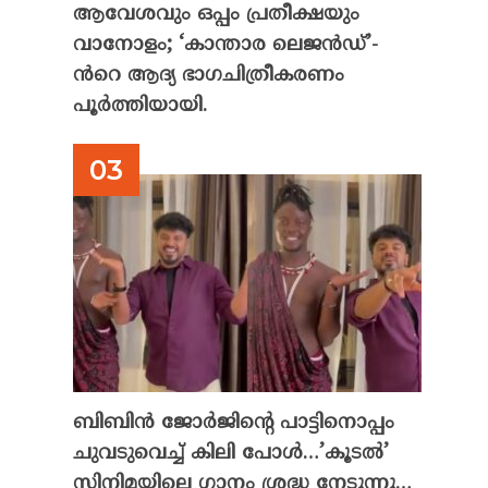
ആവേശവും ഒപ്പം പ്രതീക്ഷയും
വാനോളം; ‘കാന്താര ലെജൻഡ്’-
ൻറെ ആദ്യ ഭാഗചിത്രീകരണം
പൂർത്തിയായി.
ബിബിൻ ജോർജിന്റെ പാട്ടിനൊപ്പം
ചുവടുവെച്ച് കിലി പോൾ…’കൂടൽ’
സിനിമയിലെ ഗാനം ശ്രദ്ധ നേടുന്നു…