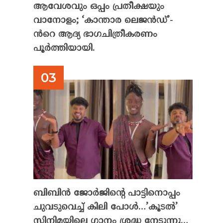
ആവേശവും ഒപ്പം പ്രതീക്ഷയും
വാനോളം; ‘കാന്താര ലെജൻഡ്’-
ൻറെ ആദ്യ ഭാഗചിത്രീകരണം
പൂർത്തിയായി.
ബിബിൻ ജോർജിന്റെ പാട്ടിനൊപ്പം
ചുവടുവെച്ച് കിലി പോൾ…’കൂടൽ’
സിനിമയിലെ ഗാനം ശ്രദ്ധ നേടുന്നു…