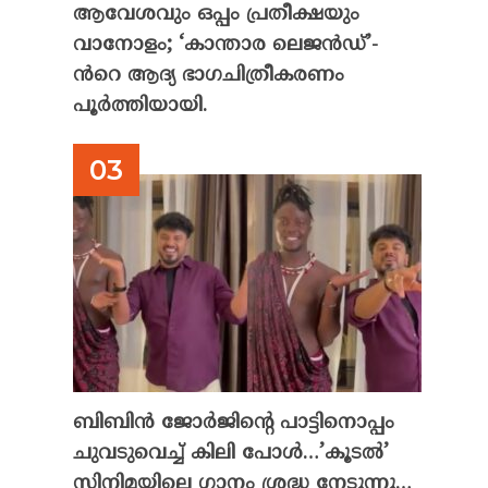
ആവേശവും ഒപ്പം പ്രതീക്ഷയും
വാനോളം; ‘കാന്താര ലെജൻഡ്’-
ൻറെ ആദ്യ ഭാഗചിത്രീകരണം
പൂർത്തിയായി.
ബിബിൻ ജോർജിന്റെ പാട്ടിനൊപ്പം
ചുവടുവെച്ച് കിലി പോൾ…’കൂടൽ’
സിനിമയിലെ ഗാനം ശ്രദ്ധ നേടുന്നു…