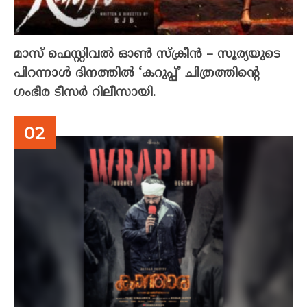
മാസ് ഫെസ്റ്റിവൽ ഓൺ സ്‌ക്രീൻ – സൂര്യയുടെ
പിറന്നാൾ ദിനത്തിൽ ‘കറുപ്പ്’ ചിത്രത്തിന്റെ
ഗംഭീര ടീസർ റിലീസായി.