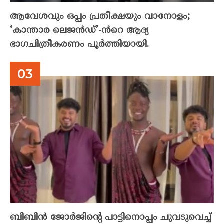
ആവേശവും ഒപ്പം പ്രതീക്ഷയും വാനോളം;
‘കാന്താര ലെജൻഡ്’-ൻറെ ആദ്യ
ഭാഗചിത്രീകരണം പൂർത്തിയായി.
ബിബിൻ ജോർജിന്റെ പാട്ടിനൊപ്പം ചുവടുവെച്ച്