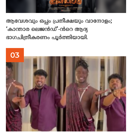
ആവേശവും ഒപ്പം പ്രതീക്ഷയും വാനോളം;
‘കാന്താര ലെജൻഡ്’-ൻറെ ആദ്യ
ഭാഗചിത്രീകരണം പൂർത്തിയായി.