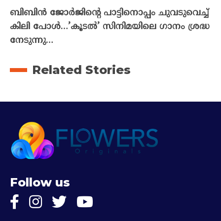
ബിബിൻ ജോർജിന്റെ പാട്ടിനൊപ്പം ചുവടുവെച്ച്
കിലി പോൾ…’കൂടൽ’ സിനിമയിലെ ഗാനം ശ്രദ്ധ
നേടുന്നു…
Related Stories
Follow us