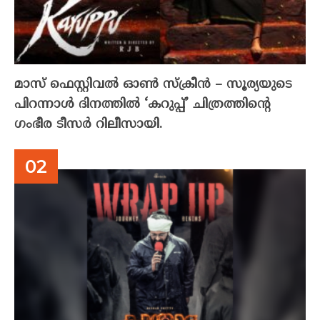
മാസ് ഫെസ്റ്റിവൽ ഓൺ സ്‌ക്രീൻ – സൂര്യയുടെ
പിറന്നാൾ ദിനത്തിൽ ‘കറുപ്പ്’ ചിത്രത്തിന്റെ
ഗംഭീര ടീസർ റിലീസായി.