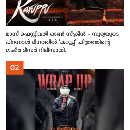
മാസ് ഫെസ്റ്റിവൽ ഓൺ സ്‌ക്രീൻ – സൂര്യയുടെ
പിറന്നാൾ ദിനത്തിൽ ‘കറുപ്പ്’ ചിത്രത്തിന്റെ
ഗംഭീര ടീസർ റിലീസായി.