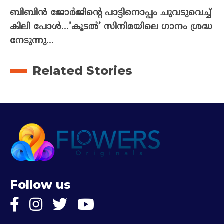
ബിബിൻ ജോർജിന്റെ പാട്ടിനൊപ്പം ചുവടുവെച്ച്
കിലി പോൾ…’കൂടൽ’ സിനിമയിലെ ഗാനം ശ്രദ്ധ
നേടുന്നു…
Related Stories
Follow us