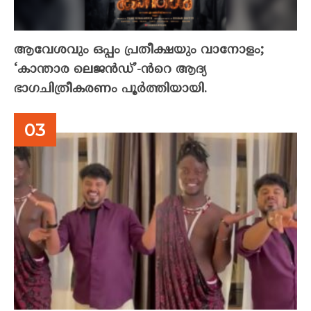
ആവേശവും ഒപ്പം പ്രതീക്ഷയും വാനോളം;
‘കാന്താര ലെജൻഡ്’-ൻറെ ആദ്യ
ഭാഗചിത്രീകരണം പൂർത്തിയായി.