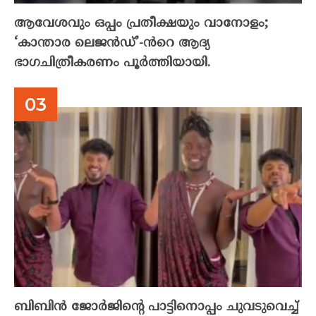
ആവേശവും ഒപ്പം പ്രതീക്ഷയും വാനോളം;
‘കാന്താര ലെജൻഡ്’-ൻറെ ആദ്യ
ഭാഗചിത്രീകരണം പൂർത്തിയായി.
ബിബിൻ ജോർജിന്റെ പാട്ടിനൊപ്പം ചുവടുവെച്ച്