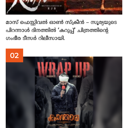
മാസ് ഫെസ്റ്റിവൽ ഓൺ സ്‌ക്രീൻ – സൂര്യയുടെ
പിറന്നാൾ ദിനത്തിൽ ‘കറുപ്പ്’ ചിത്രത്തിന്റെ
ഗംഭീര ടീസർ റിലീസായി.