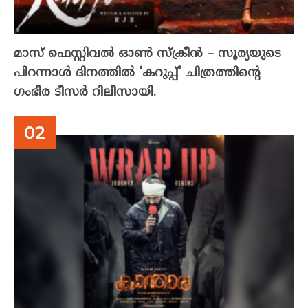
മാസ് ഫെസ്റ്റിവൽ ഓൺ സ്‌ക്രീൻ – സൂര്യയുടെ
പിറന്നാൾ ദിനത്തിൽ ‘കറുപ്പ്’ ചിത്രത്തിന്റെ
ഗംഭീര ടീസർ റിലീസായി.