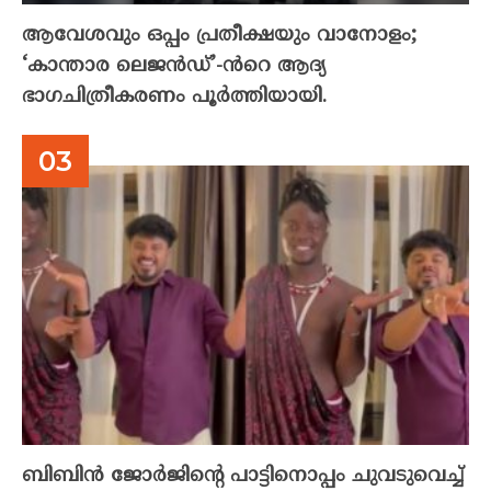
ആവേശവും ഒപ്പം പ്രതീക്ഷയും വാനോളം;
‘കാന്താര ലെജൻഡ്’-ൻറെ ആദ്യ
ഭാഗചിത്രീകരണം പൂർത്തിയായി.
ബിബിൻ ജോർജിന്റെ പാട്ടിനൊപ്പം ചുവടുവെച്ച്