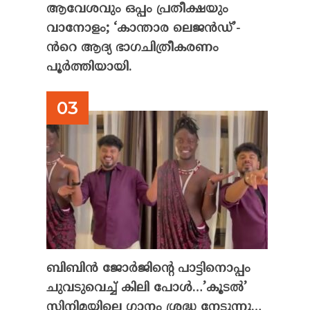
ആവേശവും ഒപ്പം പ്രതീക്ഷയും
വാനോളം; ‘കാന്താര ലെജൻഡ്’-
ൻറെ ആദ്യ ഭാഗചിത്രീകരണം
പൂർത്തിയായി.
ബിബിൻ ജോർജിന്റെ പാട്ടിനൊപ്പം
ചുവടുവെച്ച് കിലി പോൾ…’കൂടൽ’
സിനിമയിലെ ഗാനം ശ്രദ്ധ നേടുന്നു…