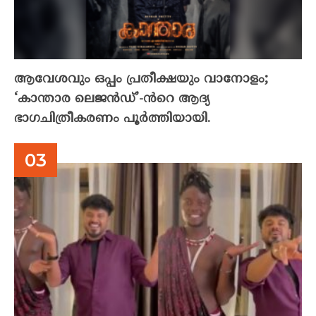
ആവേശവും ഒപ്പം പ്രതീക്ഷയും വാനോളം;
‘കാന്താര ലെജൻഡ്’-ൻറെ ആദ്യ
ഭാഗചിത്രീകരണം പൂർത്തിയായി.