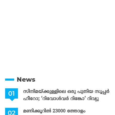
News
സിനിമയ്ക്കുള്ളിലെ ഒരു പുതിയ സൂപ്പർ
ഹീറോ; ‘റിവോൾവർ റിങ്കോ’ റിവ്യു
മണിക്കൂറിൽ 23000 ത്തോളം