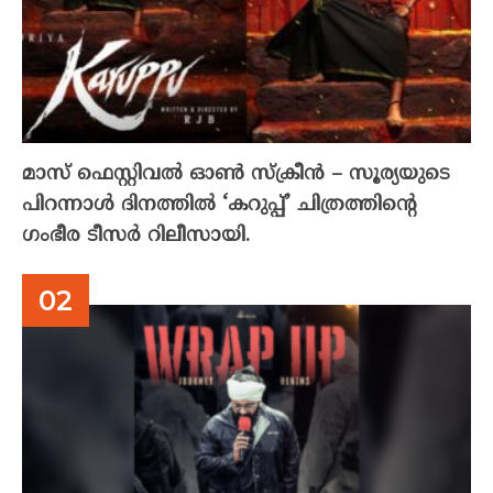
മാസ് ഫെസ്റ്റിവൽ ഓൺ സ്‌ക്രീൻ – സൂര്യയുടെ
പിറന്നാൾ ദിനത്തിൽ ‘കറുപ്പ്’ ചിത്രത്തിന്റെ
ഗംഭീര ടീസർ റിലീസായി.