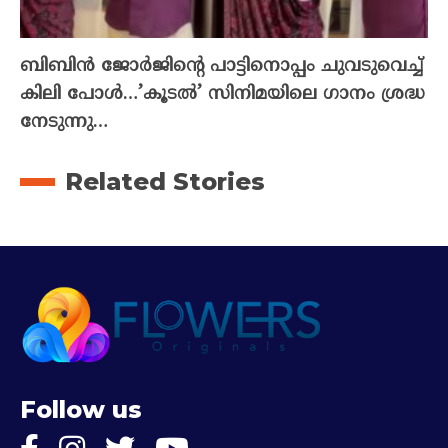
ബിബിൻ ജോർജിന്റെ പാട്ടിനൊപ്പം ചുവടുവെച്ച്
കിലി പോൾ…’കൂടൽ’ സിനിമയിലെ ഗാനം ശ്രദ്ധ
നേടുന്നു…
Related Stories
Follow us