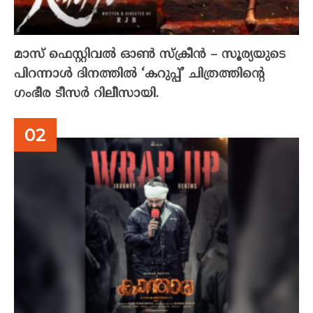
മാസ് ഫെസ്റ്റിവൽ ഓൺ സ്‌ക്രീൻ – സൂര്യയുടെ
പിറന്നാൾ ദിനത്തിൽ ‘കറുപ്പ്’ ചിത്രത്തിന്റെ
ഗംഭീര ടീസർ റിലീസായി.