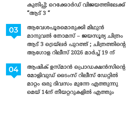
കുതിപ്പ്; റെക്കോർഡ് വിജയത്തിലേക്ക്
“ആട് 3 “
ആവേശപൂരമൊരുക്കി മിഥുൻ
മാനുവൽ തോമസ് – ജയസൂര്യ ചിത്രം
ആട് 3 ട്രെയ്‌ലർ പുറത്ത് ; ചിത്രത്തിന്റെ
ആഗോള റിലീസ് 2026 മാർച്ച് 19 ന്
ആഷിക് ഉസ്മാൻ പ്രൊഡക്ഷൻസിന്റെ
മോളിവുഡ് ടൈംസ് റിലീസ് ഡേറ്റിൽ
മാറ്റം ഒരു ദിവസം മുന്നേ എത്തുന്നു
മെയ് 14ന് തീയറ്ററുകളിൽ എത്തും