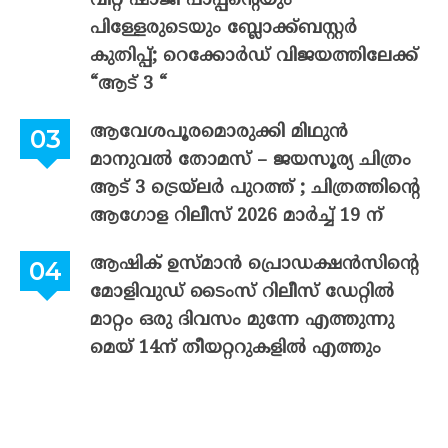
വിറ്റ് ഷാജി പാപ്പന്റെയും
പിള്ളേരുടെയും ബ്ലോക്ക്ബസ്റ്റർ
കുതിപ്പ്; റെക്കോർഡ് വിജയത്തിലേക്ക്
“ആട് 3 “
ആവേശപൂരമൊരുക്കി മിഥുൻ
മാനുവൽ തോമസ് – ജയസൂര്യ ചിത്രം
ആട് 3 ട്രെയ്‌ലർ പുറത്ത് ; ചിത്രത്തിന്റെ
ആഗോള റിലീസ് 2026 മാർച്ച് 19 ന്
ആഷിക് ഉസ്മാൻ പ്രൊഡക്ഷൻസിന്റെ
മോളിവുഡ് ടൈംസ് റിലീസ് ഡേറ്റിൽ
മാറ്റം ഒരു ദിവസം മുന്നേ എത്തുന്നു
മെയ് 14ന് തീയറ്ററുകളിൽ എത്തും