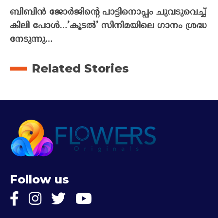
ബിബിൻ ജോർജിന്റെ പാട്ടിനൊപ്പം ചുവടുവെച്ച്
കിലി പോൾ…’കൂടൽ’ സിനിമയിലെ ഗാനം ശ്രദ്ധ
നേടുന്നു…
Related Stories
Follow us