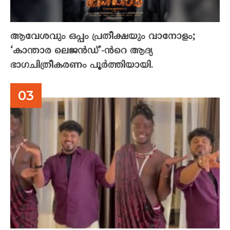
ആവേശവും ഒപ്പം പ്രതീക്ഷയും വാനോളം;
‘കാന്താര ലെജൻഡ്’-ൻറെ ആദ്യ
ഭാഗചിത്രീകരണം പൂർത്തിയായി.