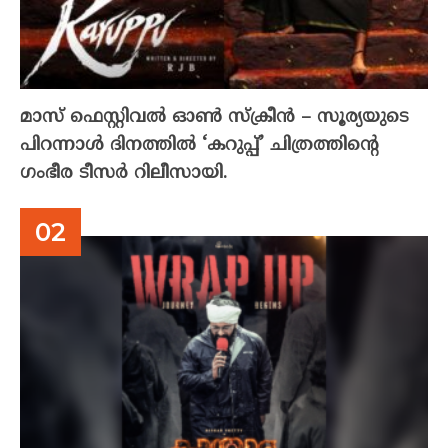
മാസ് ഫെസ്റ്റിവൽ ഓൺ സ്‌ക്രീൻ – സൂര്യയുടെ
പിറന്നാൾ ദിനത്തിൽ ‘കറുപ്പ്’ ചിത്രത്തിന്റെ
ഗംഭീര ടീസർ റിലീസായി.