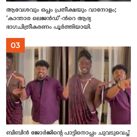
ആവേശവും ഒപ്പം പ്രതീക്ഷയും വാനോളം;
‘കാന്താര ലെജൻഡ്’-ൻറെ ആദ്യ
ഭാഗചിത്രീകരണം പൂർത്തിയായി.
ബിബിൻ ജോർജിന്റെ പാട്ടിനൊപ്പം ചുവടുവെച്ച്