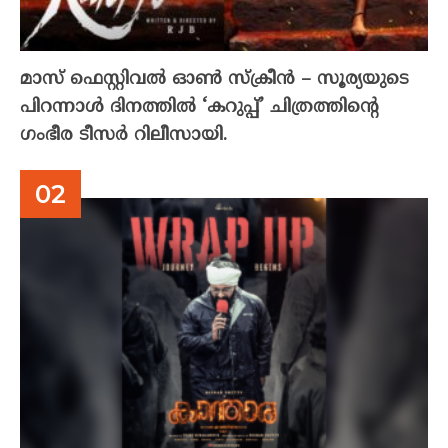
മാസ് ഫെസ്റ്റിവൽ ഓൺ സ്‌ക്രീൻ – സൂര്യയുടെ
പിറന്നാൾ ദിനത്തിൽ ‘കറുപ്പ്’ ചിത്രത്തിന്റെ
ഗംഭീര ടീസർ റിലീസായി.