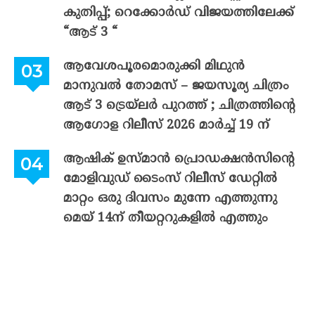
കുതിപ്പ്; റെക്കോർഡ് വിജയത്തിലേക്ക്
“ആട് 3 “
ആവേശപൂരമൊരുക്കി മിഥുൻ
മാനുവൽ തോമസ് – ജയസൂര്യ ചിത്രം
ആട് 3 ട്രെയ്‌ലർ പുറത്ത് ; ചിത്രത്തിന്റെ
ആഗോള റിലീസ് 2026 മാർച്ച് 19 ന്
ആഷിക് ഉസ്മാൻ പ്രൊഡക്ഷൻസിന്റെ
മോളിവുഡ് ടൈംസ് റിലീസ് ഡേറ്റിൽ
മാറ്റം ഒരു ദിവസം മുന്നേ എത്തുന്നു
മെയ് 14ന് തീയറ്ററുകളിൽ എത്തും