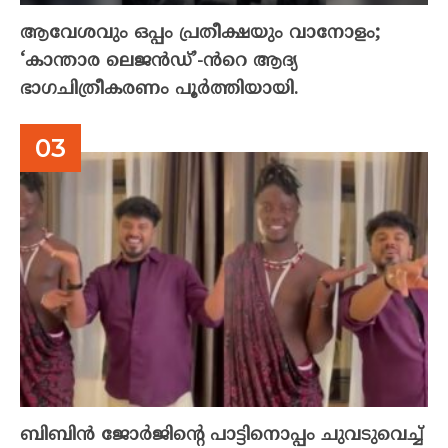
ആവേശവും ഒപ്പം പ്രതീക്ഷയും വാനോളം;
‘കാന്താര ലെജൻഡ്’-ൻറെ ആദ്യ
ഭാഗചിത്രീകരണം പൂർത്തിയായി.
ബിബിൻ ജോർജിന്റെ പാട്ടിനൊപ്പം ചുവടുവെച്ച്