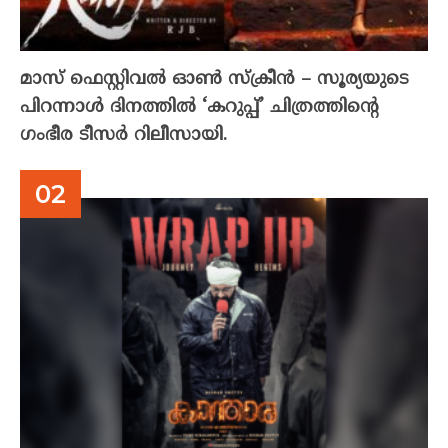
മാസ് ഫെസ്റ്റിവൽ ഓൺ സ്‌ക്രീൻ – സൂര്യയുടെ
പിറന്നാൾ ദിനത്തിൽ ‘കറുപ്പ്’ ചിത്രത്തിന്റെ
ഗംഭീര ടീസർ റിലീസായി.