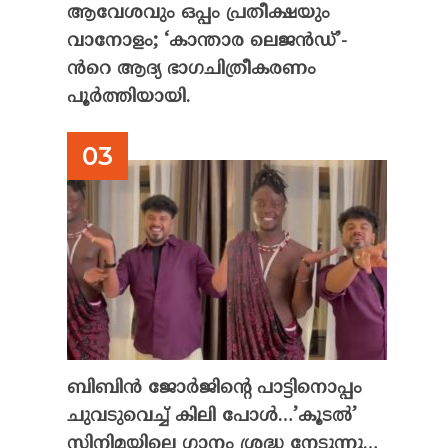
ആവേശവും ഒപ്പം പ്രതീക്ഷയും
വാനോളം; ‘കാന്താര ലെജൻഡ്’-
ൻറെ ആദ്യ ഭാഗചിത്രീകരണം
പൂർത്തിയായി.
ബിബിൻ ജോർജിന്റെ പാട്ടിനൊപ്പം
ചുവടുവെച്ച് കിലി പോൾ…’കൂടൽ’
സിനിമയിലെ ഗാനം ശ്രദ്ധ നേടുന്നു…