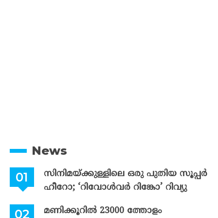
News
സിനിമയ്ക്കുള്ളിലെ ഒരു പുതിയ സൂപ്പർ
ഹീറോ; ‘റിവോൾവർ റിങ്കോ’ റിവ്യു
മണിക്കൂറിൽ 23000 ത്തോളം