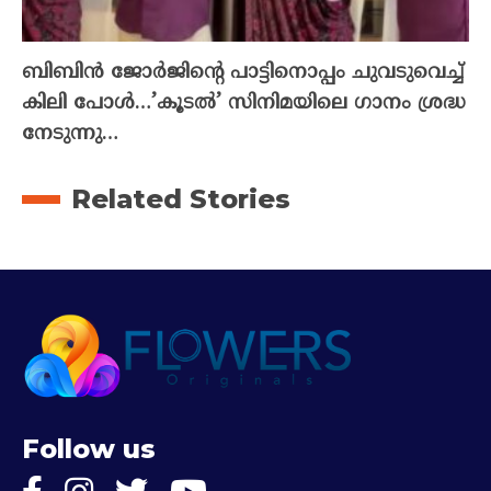
ബിബിൻ ജോർജിന്റെ പാട്ടിനൊപ്പം ചുവടുവെച്ച്
കിലി പോൾ…’കൂടൽ’ സിനിമയിലെ ഗാനം ശ്രദ്ധ
നേടുന്നു…
Related Stories
Follow us