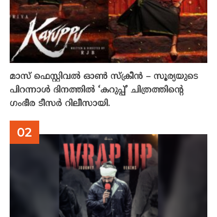
മാസ് ഫെസ്റ്റിവൽ ഓൺ സ്‌ക്രീൻ – സൂര്യയുടെ
പിറന്നാൾ ദിനത്തിൽ ‘കറുപ്പ്’ ചിത്രത്തിന്റെ
ഗംഭീര ടീസർ റിലീസായി.