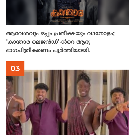
ആവേശവും ഒപ്പം പ്രതീക്ഷയും വാനോളം;
‘കാന്താര ലെജൻഡ്’-ൻറെ ആദ്യ
ഭാഗചിത്രീകരണം പൂർത്തിയായി.