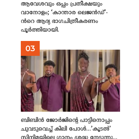
ആവേശവും ഒപ്പം പ്രതീക്ഷയും
വാനോളം; ‘കാന്താര ലെജൻഡ്’-
ൻറെ ആദ്യ ഭാഗചിത്രീകരണം
പൂർത്തിയായി.
ബിബിൻ ജോർജിന്റെ പാട്ടിനൊപ്പം
ചുവടുവെച്ച് കിലി പോൾ…’കൂടൽ’
സിനിമയിലെ ഗാനം ശ്രദ്ധ നേടുന്നു…