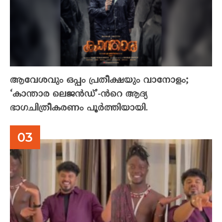
ആവേശവും ഒപ്പം പ്രതീക്ഷയും വാനോളം;
‘കാന്താര ലെജൻഡ്’-ൻറെ ആദ്യ
ഭാഗചിത്രീകരണം പൂർത്തിയായി.