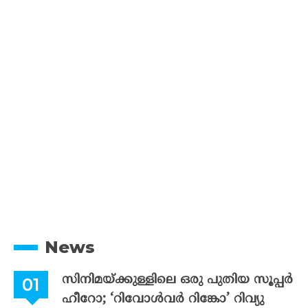
News
സിനിമയ്ക്കുള്ളിലെ ഒരു പുതിയ സൂപ്പർ
ഹീറോ; ‘റിവോൾവർ റിങ്കോ’ റിവ്യു