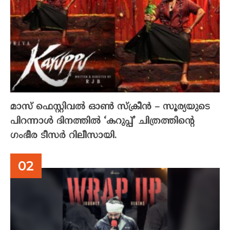
മാസ് ഫെസ്റ്റിവൽ ഓൺ സ്‌ക്രീൻ – സൂര്യയുടെ
പിറന്നാൾ ദിനത്തിൽ ‘കറുപ്പ്’ ചിത്രത്തിന്റെ
ഗംഭീര ടീസർ റിലീസായി.