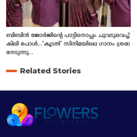
ബിബിൻ ജോർജിന്റെ പാട്ടിനൊപ്പം ചുവടുവെച്ച്
കിലി പോൾ…’കൂടൽ’ സിനിമയിലെ ഗാനം ശ്രദ്ധ
നേടുന്നു…
Related Stories