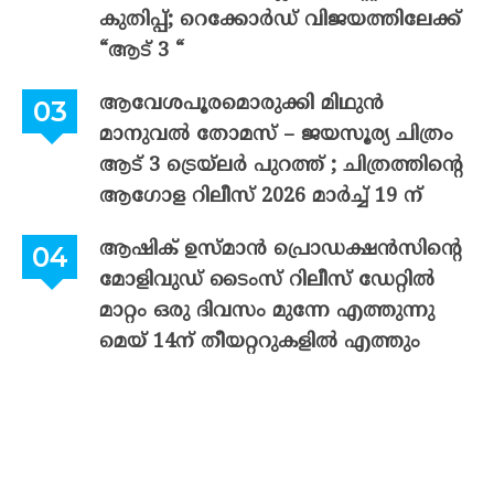
കുതിപ്പ്; റെക്കോർഡ് വിജയത്തിലേക്ക്
“ആട് 3 “
ആവേശപൂരമൊരുക്കി മിഥുൻ
മാനുവൽ തോമസ് – ജയസൂര്യ ചിത്രം
ആട് 3 ട്രെയ്‌ലർ പുറത്ത് ; ചിത്രത്തിന്റെ
ആഗോള റിലീസ് 2026 മാർച്ച് 19 ന്
ആഷിക് ഉസ്മാൻ പ്രൊഡക്ഷൻസിന്റെ
മോളിവുഡ് ടൈംസ് റിലീസ് ഡേറ്റിൽ
മാറ്റം ഒരു ദിവസം മുന്നേ എത്തുന്നു
മെയ് 14ന് തീയറ്ററുകളിൽ എത്തും