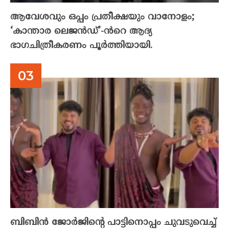
ആവേശവും ഒപ്പം പ്രതീക്ഷയും വാനോളം;
‘കാന്താര ലെജൻഡ്’-ൻറെ ആദ്യ
ഭാഗചിത്രീകരണം പൂർത്തിയായി.
ബിബിൻ ജോർജിന്റെ പാട്ടിനൊപ്പം ചുവടുവെച്ച്