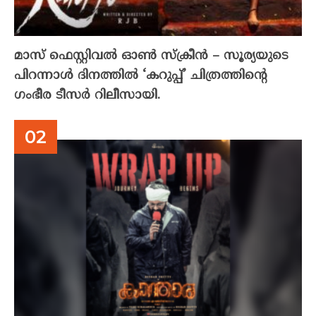
മാസ് ഫെസ്റ്റിവൽ ഓൺ സ്‌ക്രീൻ – സൂര്യയുടെ
പിറന്നാൾ ദിനത്തിൽ ‘കറുപ്പ്’ ചിത്രത്തിന്റെ
ഗംഭീര ടീസർ റിലീസായി.