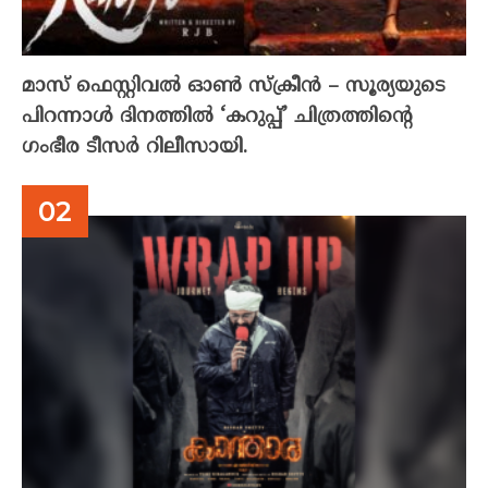
മാസ് ഫെസ്റ്റിവൽ ഓൺ സ്‌ക്രീൻ – സൂര്യയുടെ
പിറന്നാൾ ദിനത്തിൽ ‘കറുപ്പ്’ ചിത്രത്തിന്റെ
ഗംഭീര ടീസർ റിലീസായി.