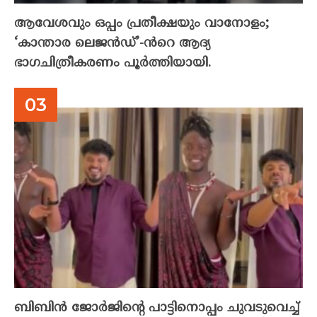
ആവേശവും ഒപ്പം പ്രതീക്ഷയും വാനോളം;
‘കാന്താര ലെജൻഡ്’-ൻറെ ആദ്യ
ഭാഗചിത്രീകരണം പൂർത്തിയായി.
ബിബിൻ ജോർജിന്റെ പാട്ടിനൊപ്പം ചുവടുവെച്ച്