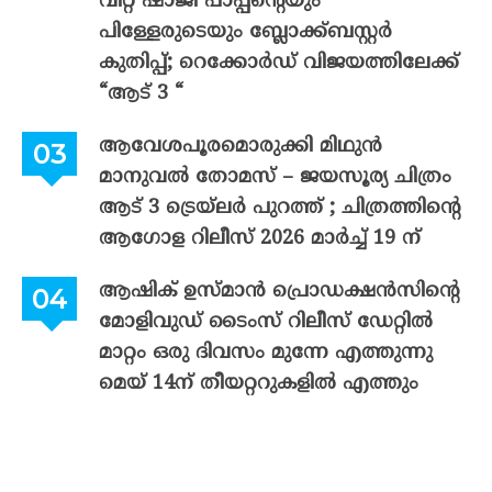
വിറ്റ് ഷാജി പാപ്പന്റെയും
പിള്ളേരുടെയും ബ്ലോക്ക്ബസ്റ്റർ
കുതിപ്പ്; റെക്കോർഡ് വിജയത്തിലേക്ക്
“ആട് 3 “
ആവേശപൂരമൊരുക്കി മിഥുൻ
മാനുവൽ തോമസ് – ജയസൂര്യ ചിത്രം
ആട് 3 ട്രെയ്‌ലർ പുറത്ത് ; ചിത്രത്തിന്റെ
ആഗോള റിലീസ് 2026 മാർച്ച് 19 ന്
ആഷിക് ഉസ്മാൻ പ്രൊഡക്ഷൻസിന്റെ
മോളിവുഡ് ടൈംസ് റിലീസ് ഡേറ്റിൽ
മാറ്റം ഒരു ദിവസം മുന്നേ എത്തുന്നു
മെയ് 14ന് തീയറ്ററുകളിൽ എത്തും