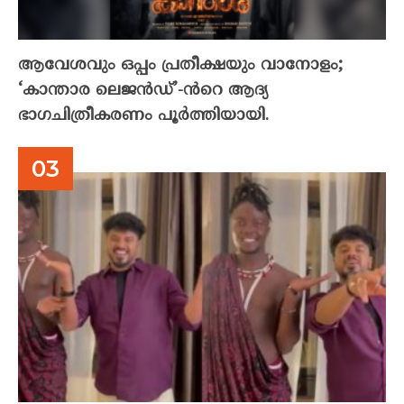
ആവേശവും ഒപ്പം പ്രതീക്ഷയും വാനോളം;
‘കാന്താര ലെജൻഡ്’-ൻറെ ആദ്യ
ഭാഗചിത്രീകരണം പൂർത്തിയായി.