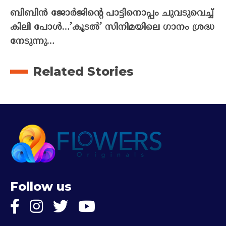
ബിബിൻ ജോർജിന്റെ പാട്ടിനൊപ്പം ചുവടുവെച്ച്
കിലി പോൾ…’കൂടൽ’ സിനിമയിലെ ഗാനം ശ്രദ്ധ
നേടുന്നു…
Related Stories
Follow us