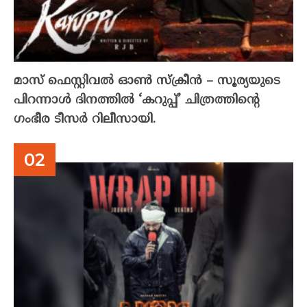
മാസ് ഫെസ്റ്റിവൽ ഓൺ സ്‌ക്രീൻ – സൂര്യയുടെ
പിറന്നാൾ ദിനത്തിൽ ‘കറുപ്പ്’ ചിത്രത്തിന്റെ
ഗംഭീര ടീസർ റിലീസായി.