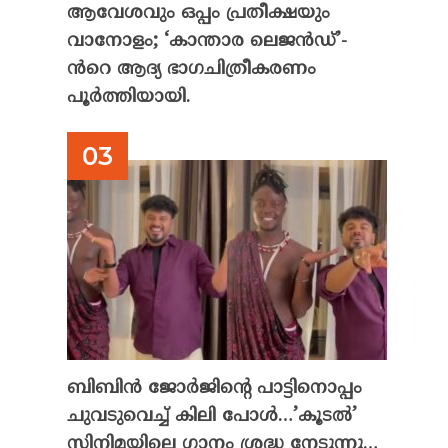
ആവേശവും ഒപ്പം പ്രതീക്ഷയും
വാനോളം; ‘കാന്താര ലെജൻഡ്’-
ൻറെ ആദ്യ ഭാഗചിത്രീകരണം
പൂർത്തിയായി.
ബിബിൻ ജോർജിന്റെ പാട്ടിനൊപ്പം
ചുവടുവെച്ച് കിലി പോൾ…’കൂടൽ’
സിനിമയിലെ ഗാനം ശ്രദ്ധ നേടുന്നു…