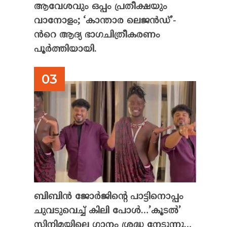
ആവേശവും ഒപ്പം പ്രതീക്ഷയും
വാനോളം; ‘കാന്താര ലെജൻഡ്’-
ൻറെ ആദ്യ ഭാഗചിത്രീകരണം
പൂർത്തിയായി.
ബിബിൻ ജോർജിന്റെ പാട്ടിനൊപ്പം
ചുവടുവെച്ച് കിലി പോൾ…’കൂടൽ’
സിനിമയിലെ ഗാനം ശ്രദ്ധ നേടുന്നു…