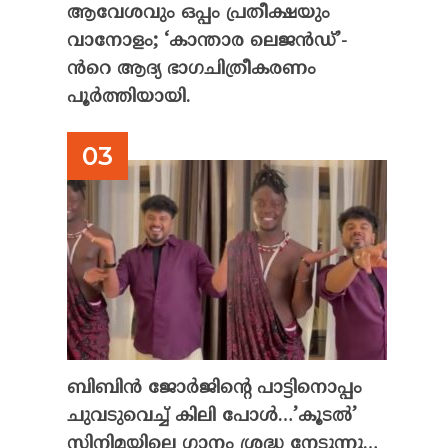
ആവേശവും ഒപ്പം പ്രതീക്ഷയും
വാനോളം; ‘കാന്താര ലെജൻഡ്’-
ൻറെ ആദ്യ ഭാഗചിത്രീകരണം
പൂർത്തിയായി.
ബിബിൻ ജോർജിന്റെ പാട്ടിനൊപ്പം
ചുവടുവെച്ച് കിലി പോൾ…’കൂടൽ’
സിനിമയിലെ ഗാനം ശ്രദ്ധ നേടുന്നു…