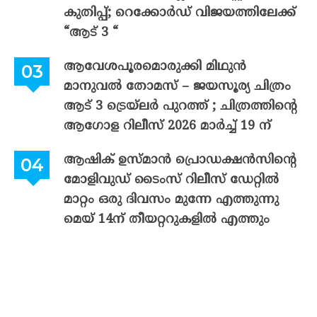
കുതിപ്പ്; റെക്കോർഡ് വിജയത്തിലേക്ക്
“ആട് 3 “
ആവേശപൂരമൊരുക്കി മിഥുൻ
മാനുവൽ തോമസ് – ജയസൂര്യ ചിത്രം
ആട് 3 ട്രെയ്‌ലർ പുറത്ത് ; ചിത്രത്തിന്റെ
ആഗോള റിലീസ് 2026 മാർച്ച് 19 ന്
ആഷിക് ഉസ്മാൻ പ്രൊഡക്ഷൻസിന്റെ
മോളിവുഡ് ടൈംസ് റിലീസ് ഡേറ്റിൽ
മാറ്റം ഒരു ദിവസം മുന്നേ എത്തുന്നു
മെയ് 14ന് തീയറ്ററുകളിൽ എത്തും