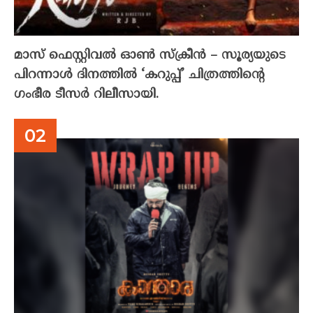
മാസ് ഫെസ്റ്റിവൽ ഓൺ സ്‌ക്രീൻ – സൂര്യയുടെ
പിറന്നാൾ ദിനത്തിൽ ‘കറുപ്പ്’ ചിത്രത്തിന്റെ
ഗംഭീര ടീസർ റിലീസായി.