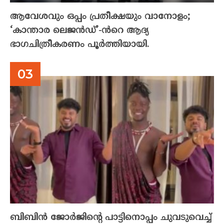
ആവേശവും ഒപ്പം പ്രതീക്ഷയും വാനോളം;
‘കാന്താര ലെജൻഡ്’-ൻറെ ആദ്യ
ഭാഗചിത്രീകരണം പൂർത്തിയായി.
ബിബിൻ ജോർജിന്റെ പാട്ടിനൊപ്പം ചുവടുവെച്ച്