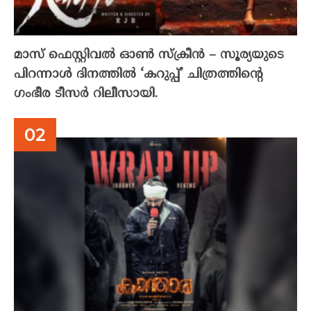
മാസ് ഫെസ്റ്റിവൽ ഓൺ സ്‌ക്രീൻ – സൂര്യയുടെ
പിറന്നാൾ ദിനത്തിൽ ‘കറുപ്പ്’ ചിത്രത്തിന്റെ
ഗംഭീര ടീസർ റിലീസായി.