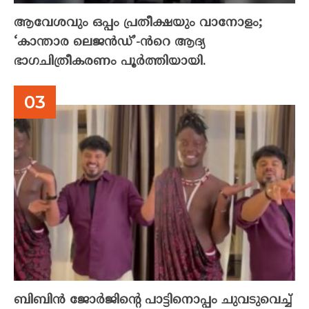
ആവേശവും ഒപ്പം പ്രതീക്ഷയും വാനോളം;
‘കാന്താര ലെജൻഡ്’-ൻറെ ആദ്യ
ഭാഗചിത്രീകരണം പൂർത്തിയായി.
ബിബിൻ ജോർജിന്റെ പാട്ടിനൊപ്പം ചുവടുവെച്ച്