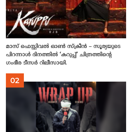
മാസ് ഫെസ്റ്റിവൽ ഓൺ സ്‌ക്രീൻ – സൂര്യയുടെ
പിറന്നാൾ ദിനത്തിൽ ‘കറുപ്പ്’ ചിത്രത്തിന്റെ
ഗംഭീര ടീസർ റിലീസായി.