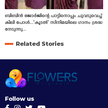
ബിബിൻ ജോർജിന്റെ പാട്ടിനൊപ്പം ചുവടുവെച്ച്
കിലി പോൾ…’കൂടൽ’ സിനിമയിലെ ഗാനം ശ്രദ്ധ
നേടുന്നു…
Related Stories
Follow us