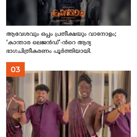
ആവേശവും ഒപ്പം പ്രതീക്ഷയും വാനോളം;
‘കാന്താര ലെജൻഡ്’-ൻറെ ആദ്യ
ഭാഗചിത്രീകരണം പൂർത്തിയായി.