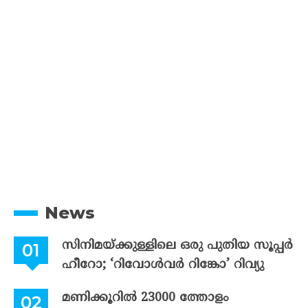
News
സിനിമയ്ക്കുള്ളിലെ ഒരു പുതിയ സൂപ്പർ
ഹീറോ; ‘റിവോൾവർ റിങ്കോ’ റിവ്യു
മണിക്കൂറിൽ 23000 ത്തോളം