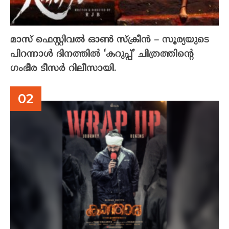
മാസ് ഫെസ്റ്റിവൽ ഓൺ സ്‌ക്രീൻ – സൂര്യയുടെ
പിറന്നാൾ ദിനത്തിൽ ‘കറുപ്പ്’ ചിത്രത്തിന്റെ
ഗംഭീര ടീസർ റിലീസായി.