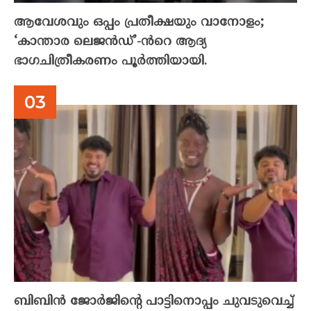
ആവേശവും ഒപ്പം പ്രതീക്ഷയും വാനോളം;
‘കാന്താര ലെജൻഡ്’-ൻറെ ആദ്യ
ഭാഗചിത്രീകരണം പൂർത്തിയായി.
ബിബിൻ ജോർജിന്റെ പാട്ടിനൊപ്പം ചുവടുവെച്ച്