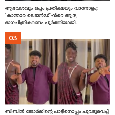
ആവേശവും ഒപ്പം പ്രതീക്ഷയും വാനോളം;
‘കാന്താര ലെജൻഡ്’-ൻറെ ആദ്യ
ഭാഗചിത്രീകരണം പൂർത്തിയായി.
ബിബിൻ ജോർജിന്റെ പാട്ടിനൊപ്പം ചുവടുവെച്ച്