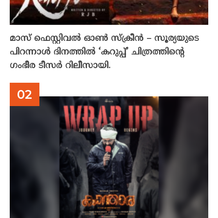
മാസ് ഫെസ്റ്റിവൽ ഓൺ സ്‌ക്രീൻ – സൂര്യയുടെ
പിറന്നാൾ ദിനത്തിൽ ‘കറുപ്പ്’ ചിത്രത്തിന്റെ
ഗംഭീര ടീസർ റിലീസായി.