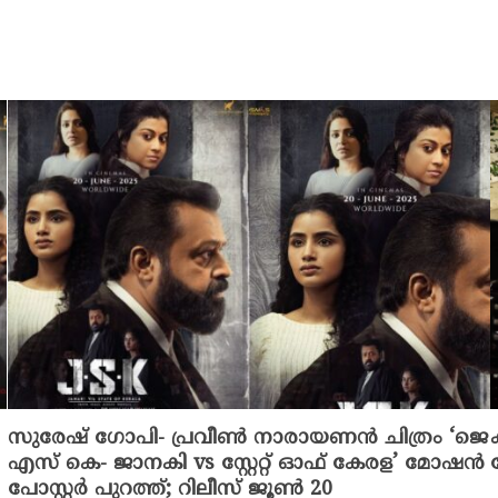
സുരേഷ് ഗോപി- പ്രവീൺ നാരായണൻ ചിത്രം ‘ജെ
എസ് കെ- ജാനകി vs സ്റ്റേറ്റ് ഓഫ് കേരള’ മോഷൻ
പോസ്റ്റർ പുറത്ത്; റിലീസ് ജൂൺ 20