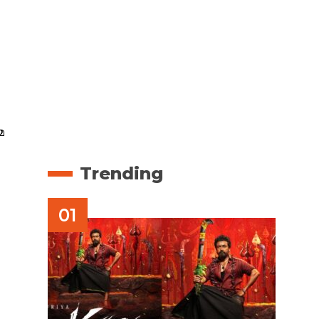
മ
Trending