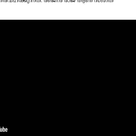
ിര്‍വഹിക്കുന്നത്. രഞ്ജിന്‍ രാജ് ആണ് സംഗീത