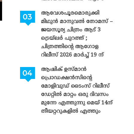
ആവേശപൂരമൊരുക്കി
മിഥുൻ മാനുവൽ തോമസ് –
ജയസൂര്യ ചിത്രം ആട് 3
ട്രെയ്‌ലർ പുറത്ത് ;
ചിത്രത്തിന്റെ ആഗോള
റിലീസ് 2026 മാർച്ച് 19 ന്
ആഷിക് ഉസ്മാൻ
പ്രൊഡക്ഷൻസിന്റെ
മോളിവുഡ് ടൈംസ് റിലീസ്
ഡേറ്റിൽ മാറ്റം ഒരു ദിവസം
മുന്നേ എത്തുന്നു മെയ് 14ന്
തീയറ്ററുകളിൽ എത്തും