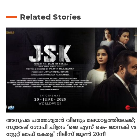
Related Stories
അനുപമ പരമേശ്വരൻ വീണ്ടും മലയാളത്തിലേക്ക്;
സുരേഷ് ഗോപി ചിത്രം ‘ജെ എസ് കെ- ജാനകി vs
സ്റ്റേറ്റ് ഓഫ് കേരള’ റിലീസ് ജൂൺ 20ന്!