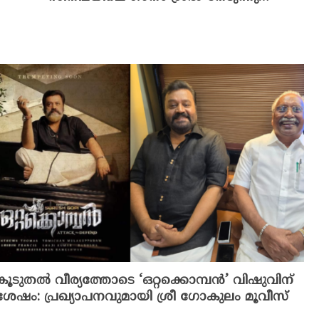
കൂടുതൽ വീര്യത്തോടെ ‘ഒറ്റക്കൊമ്പൻ’ വിഷുവിന്
ശേഷം: പ്രഖ്യാപനവുമായി ശ്രീ ഗോകുലം മൂവീസ്