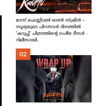
മാസ് ഫെസ്റ്റിവൽ ഓൺ സ്‌ക്രീൻ –
സൂര്യയുടെ പിറന്നാൾ ദിനത്തിൽ
‘കറുപ്പ്’ ചിത്രത്തിന്റെ ഗംഭീര ടീസർ
റിലീസായി.