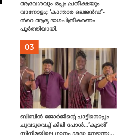
ആവേശവും ഒപ്പം പ്രതീക്ഷയും
വാനോളം; ‘കാന്താര ലെജൻഡ്’-
ൻറെ ആദ്യ ഭാഗചിത്രീകരണം
പൂർത്തിയായി.
ബിബിൻ ജോർജിന്റെ പാട്ടിനൊപ്പം
ചുവടുവെച്ച് കിലി പോൾ…’കൂടൽ’
സിനിമയിലെ ഗാനം ശ്രദ്ധ നേടുന്നു…