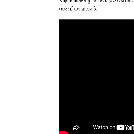
ചിത്രത്തിന്റെ ഛായാഗ്രഹണം ന
സംവിധായകന്‍.