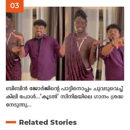
ബിബിൻ ജോർജിന്റെ പാട്ടിനൊപ്പം ചുവടുവെച്ച്
കിലി പോൾ…’കൂടൽ’ സിനിമയിലെ ഗാനം ശ്രദ്ധ
നേടുന്നു…
Related Stories