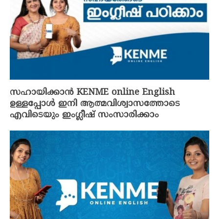
സഹായിക്കാൻ KENME online English
ഉള്ളപ്പോൾ ഇനി ആത്മവിശ്വാസത്തോടെ
എവിടെയും ഇംഗ്ലീഷ് സംസാരിക്കാം