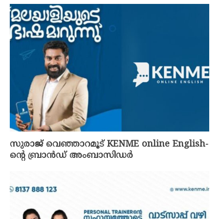
സുരാജ് വെഞ്ഞാറമൂട് KENME online English-
ന്‍റെ ബ്രാൻഡ് അംബാസിഡർ