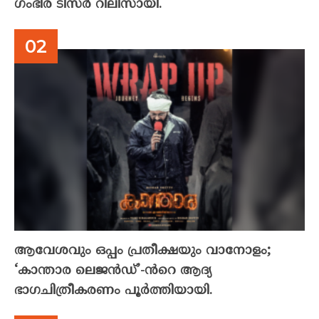
ഗംഭീര ടീസർ റിലീസായി.
ആവേശവും ഒപ്പം പ്രതീക്ഷയും വാനോളം;
‘കാന്താര ലെജൻഡ്’-ൻറെ ആദ്യ
ഭാഗചിത്രീകരണം പൂർത്തിയായി.