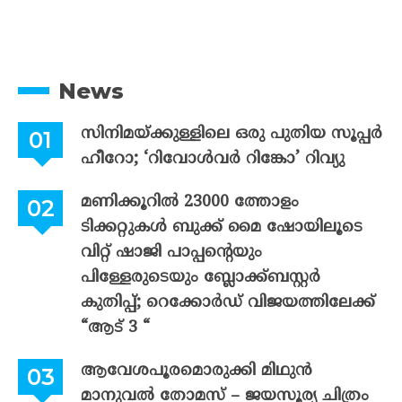
News
സിനിമയ്ക്കുള്ളിലെ ഒരു പുതിയ സൂപ്പർ
ഹീറോ; ‘റിവോൾവർ റിങ്കോ’ റിവ്യു
മണിക്കൂറിൽ 23000 ത്തോളം
ടിക്കറ്റുകൾ ബുക്ക് മൈ ഷോയിലൂടെ
വിറ്റ് ഷാജി പാപ്പന്റെയും
പിള്ളേരുടെയും ബ്ലോക്ക്ബസ്റ്റർ
കുതിപ്പ്; റെക്കോർഡ് വിജയത്തിലേക്ക്
“ആട് 3 “
ആവേശപൂരമൊരുക്കി മിഥുൻ
മാനുവൽ തോമസ് – ജയസൂര്യ ചിത്രം