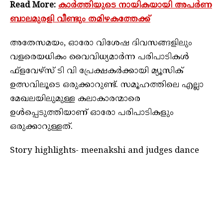
Read More:
കാർത്തിയുടെ നായികയായി അപർണ
ബാലമുരളി വീണ്ടും തമിഴകത്തേക്ക്
അതേസമയം, ഓരോ വിശേഷ ദിവസങ്ങളിലും
വളരെയധികം വൈവിധ്യമാർന്ന പരിപാടികൾ
ഫ്‌ളവേഴ്‌സ് ടി വി പ്രേക്ഷകർക്കായി മ്യൂസിക്
ഉത്സവിലൂടെ ഒരുക്കാറുണ്ട്. സമൂഹത്തിലെ എല്ലാ
മേഖലയിലുമുള്ള കലാകാരന്മാരെ
ഉൾപ്പെടുത്തിയാണ് ഓരോ പരിപാടികളും
ഒരുക്കാറുള്ളത്.
Story highlights- meenakshi and judges dance