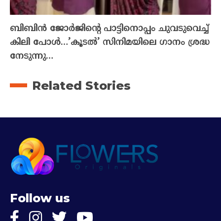
ബിബിൻ ജോർജിന്റെ പാട്ടിനൊപ്പം ചുവടുവെച്ച്
കിലി പോൾ…’കൂടൽ’ സിനിമയിലെ ഗാനം ശ്രദ്ധ
നേടുന്നു…
Related Stories
Follow us