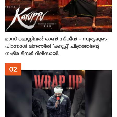
മാസ് ഫെസ്റ്റിവൽ ഓൺ സ്‌ക്രീൻ – സൂര്യയുടെ
പിറന്നാൾ ദിനത്തിൽ ‘കറുപ്പ്’ ചിത്രത്തിന്റെ
ഗംഭീര ടീസർ റിലീസായി.