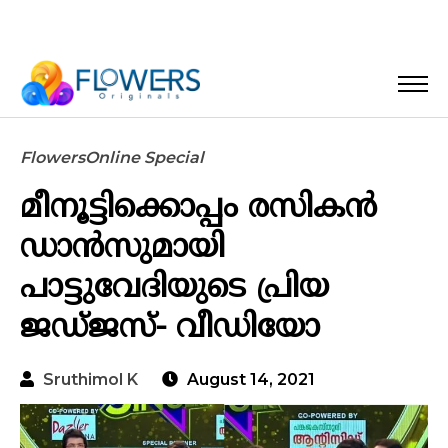
FlowersOnline Special
മീനൂട്ടിക്കൊപ്പം രസികൻ
ഡാൻസുമായി
പാട്ടുവേദിയുടെ പ്രിയ
ജഡ്ജസ്- വീഡിയോ
Sruthimol K
August 14, 2021