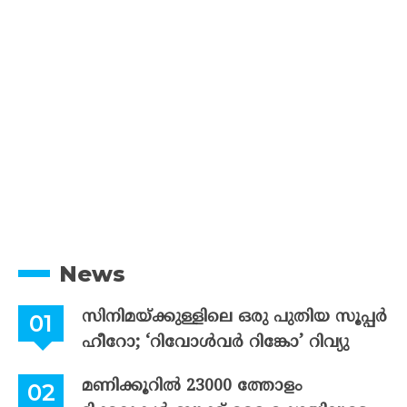
News
സിനിമയ്ക്കുള്ളിലെ ഒരു പുതിയ സൂപ്പർ
ഹീറോ; ‘റിവോൾവർ റിങ്കോ’ റിവ്യു
മണിക്കൂറിൽ 23000 ത്തോളം