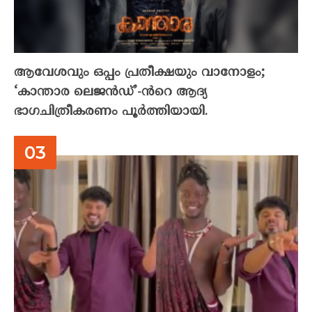
ആവേശവും ഒപ്പം പ്രതീക്ഷയും വാനോളം;
‘കാന്താര ലെജൻഡ്’-ൻറെ ആദ്യ
ഭാഗചിത്രീകരണം പൂർത്തിയായി.