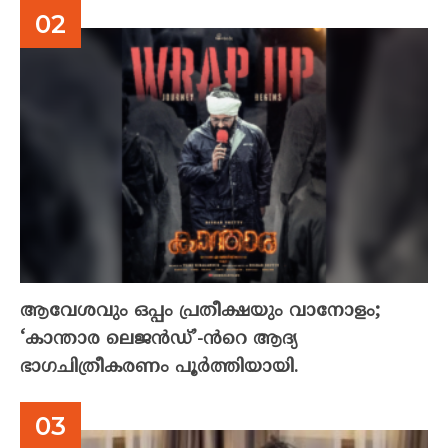
ആവേശവും ഒപ്പം പ്രതീക്ഷയും വാനോളം;
‘കാന്താര ലെജൻഡ്’-ൻറെ ആദ്യ
ഭാഗചിത്രീകരണം പൂർത്തിയായി.