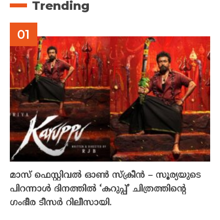
Trending
മാസ് ഫെസ്റ്റിവൽ ഓൺ സ്‌ക്രീൻ – സൂര്യയുടെ
പിറന്നാൾ ദിനത്തിൽ ‘കറുപ്പ്’ ചിത്രത്തിന്റെ
ഗംഭീര ടീസർ റിലീസായി.