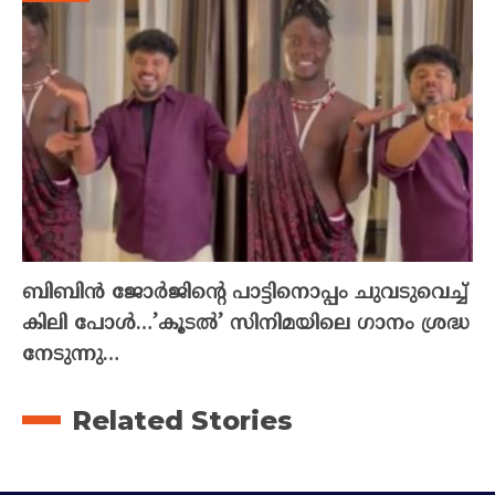
ബിബിൻ ജോർജിന്റെ പാട്ടിനൊപ്പം ചുവടുവെച്ച്
കിലി പോൾ…’കൂടൽ’ സിനിമയിലെ ഗാനം ശ്രദ്ധ
നേടുന്നു…
Related Stories