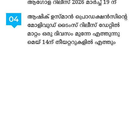
ആഗോള റിലീസ് 2026 മാർച്ച് 19 ന്
ആഷിക് ഉസ്മാൻ പ്രൊഡക്ഷൻസിന്റെ
മോളിവുഡ് ടൈംസ് റിലീസ് ഡേറ്റിൽ
മാറ്റം ഒരു ദിവസം മുന്നേ എത്തുന്നു
മെയ് 14ന് തീയറ്ററുകളിൽ എത്തും