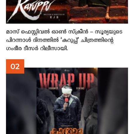
മാസ് ഫെസ്റ്റിവൽ ഓൺ സ്‌ക്രീൻ – സൂര്യയുടെ
പിറന്നാൾ ദിനത്തിൽ ‘കറുപ്പ്’ ചിത്രത്തിന്റെ
ഗംഭീര ടീസർ റിലീസായി.