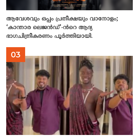
ആവേശവും ഒപ്പം പ്രതീക്ഷയും വാനോളം;
‘കാന്താര ലെജൻഡ്’-ൻറെ ആദ്യ
ഭാഗചിത്രീകരണം പൂർത്തിയായി.