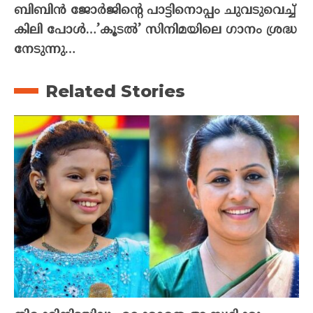
ബിബിൻ ജോർജിന്റെ പാട്ടിനൊപ്പം ചുവടുവെച്ച്
കിലി പോൾ…’കൂടൽ’ സിനിമയിലെ ഗാനം ശ്രദ്ധ
നേടുന്നു…
Related Stories