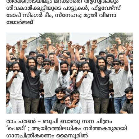
തിരക്കിനിടയിലും മറക്കാതെ ആസ്വദിക്കും
ശിവകാമിക്കുട്ടിയുടെ പാട്ടുകൾ, ഫ്‌ളവേഴ്‌സ്
ടോപ് സിംഗർ ടീം, സ്നേഹം; മന്ത്രി വീണാ
ജോർജ്ജ്
രാം ചരൺ – ബുചി ബാബു സന ചിത്രം
‘പെദ്ധി’ ; ആയിരത്തിലധികം നർത്തകരുമായി
ഗാനചിത്രീകരണം മൈസൂരിൽ