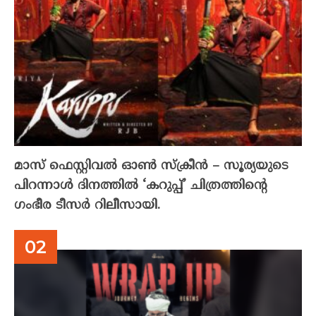
മാസ് ഫെസ്റ്റിവൽ ഓൺ സ്‌ക്രീൻ – സൂര്യയുടെ
പിറന്നാൾ ദിനത്തിൽ ‘കറുപ്പ്’ ചിത്രത്തിന്റെ
ഗംഭീര ടീസർ റിലീസായി.