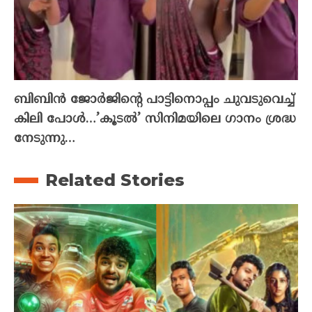
ബിബിൻ ജോർജിന്റെ പാട്ടിനൊപ്പം ചുവടുവെച്ച്
കിലി പോൾ…’കൂടൽ’ സിനിമയിലെ ഗാനം ശ്രദ്ധ
നേടുന്നു…
Related Stories