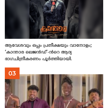
ആവേശവും ഒപ്പം പ്രതീക്ഷയും വാനോളം;
‘കാന്താര ലെജൻഡ്’-ൻറെ ആദ്യ
ഭാഗചിത്രീകരണം പൂർത്തിയായി.