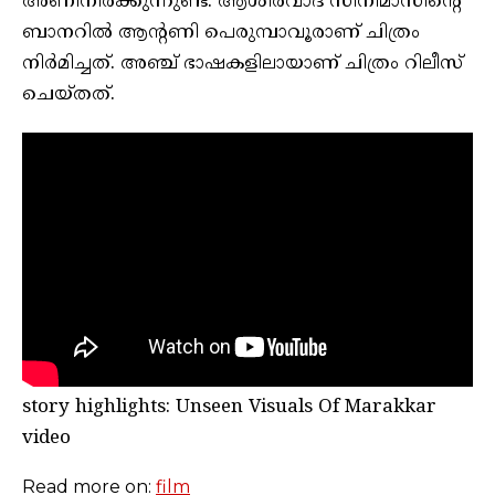
അണിനിരക്കുന്നുണ്ട്. ആശിർവാദ് സിനിമാസിന്റെ
ബാനറിൽ ആന്റണി പെരുമ്പാവൂരാണ് ചിത്രം
നിർമിച്ചത്. അഞ്ച് ഭാഷകളിലായാണ് ചിത്രം റിലീസ്
ചെയ്തത്.
story highlights: Unseen Visuals Of Marakkar
video
Read more on:
film