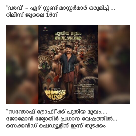
‘വരവ്’ – ഏഴ് സ്റ്റണ്ട് മാസ്റ്റർമാർ ഒരുമിച്ച് …
റിലീസ് ജൂലൈ 16ന്
“സന്തോഷ് ട്രോഫി”ക്ക് പുതിയ മുഖം….
ജോമോൻ ജ്യോതിർ പ്രധാന വേഷത്തിൽ…
സെക്കൻഡ് ഷെഡ്യൂളിന് ഇന്ന് തുടക്കം