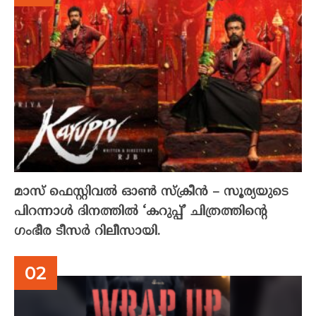
മാസ് ഫെസ്റ്റിവൽ ഓൺ സ്‌ക്രീൻ – സൂര്യയുടെ
പിറന്നാൾ ദിനത്തിൽ ‘കറുപ്പ്’ ചിത്രത്തിന്റെ
ഗംഭീര ടീസർ റിലീസായി.