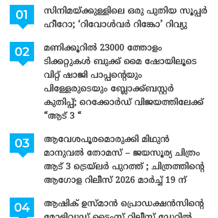
സിനിമയ്ക്കുള്ളിലെ ഒരു പുതിയ സൂപ്പർ
ഹീറോ; ‘റിവോൾവർ റിങ്കോ’ റിവ്യു
മണിക്കൂറിൽ 23000 ത്തോളം
ടിക്കറ്റുകൾ ബുക്ക് മൈ ഷോയിലൂടെ
വിറ്റ് ഷാജി പാപ്പന്റെയും
പിള്ളേരുടെയും ബ്ലോക്ക്ബസ്റ്റർ
കുതിപ്പ്; റെക്കോർഡ് വിജയത്തിലേക്ക്
“ആട് 3 “
ആവേശപൂരമൊരുക്കി മിഥുൻ
മാനുവൽ തോമസ് – ജയസൂര്യ ചിത്രം
ആട് 3 ട്രെയ്‌ലർ പുറത്ത് ; ചിത്രത്തിന്റെ
ആഗോള റിലീസ് 2026 മാർച്ച് 19 ന്
ആഷിക് ഉസ്മാൻ പ്രൊഡക്ഷൻസിന്റെ
മോളിവുഡ് ടൈംസ് റിലീസ് ഡേറ്റിൽ