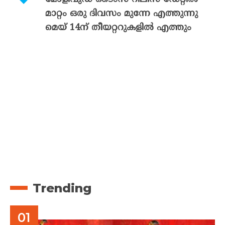
മാറ്റം ഒരു ദിവസം മുന്നേ എത്തുന്നു
മെയ് 14ന് തീയറ്ററുകളിൽ എത്തും
Trending