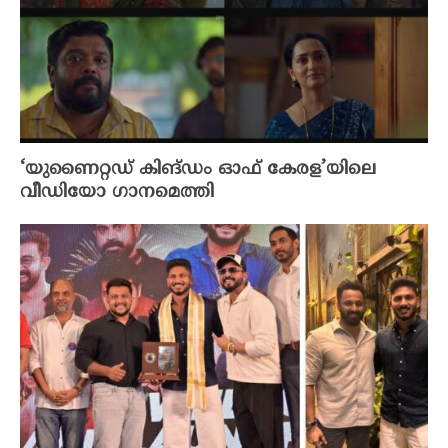
‘യുണൈറ്റഡ് കിങ്ഡം ഓഫ് കേരള’യിലെ
വീഡിയോ ഗാനമെത്തി