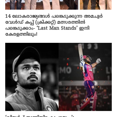
14 ലോകരാജ്യങ്ങൾ പങ്കെടുക്കുന്ന അമച്വർ
വേൾഡ് കപ്പ്‌ (ക്രിക്കറ്റ്‌) മത്സരത്തിൽ
പങ്കെടുക്കാം- ‘Last Man Stands’ ഇനി
കേരളത്തിലും!