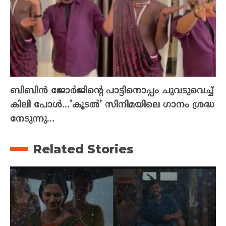
ബിബിൻ ജോർജിന്റെ പാട്ടിനൊപ്പം ചുവടുവെച്ച്
കിലി പോൾ…’കൂടൽ’ സിനിമയിലെ ഗാനം ശ്രദ്ധ
നേടുന്നു…
Related Stories