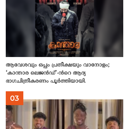
ആവേശവും ഒപ്പം പ്രതീക്ഷയും വാനോളം;
‘കാന്താര ലെജൻഡ്’-ൻറെ ആദ്യ
ഭാഗചിത്രീകരണം പൂർത്തിയായി.