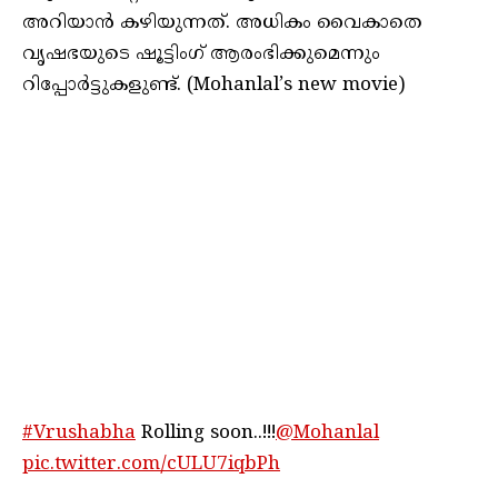
അറിയാൻ കഴിയുന്നത്. അധികം വൈകാതെ
വൃഷഭയുടെ ഷൂട്ടിംഗ് ആരംഭിക്കുമെന്നും
റിപ്പോർട്ടുകളുണ്ട്. (Mohanlal’s new movie)
#Vrushabha
Rolling soon..!!!
@Mohanlal
pic.twitter.com/cULU7iqbPh