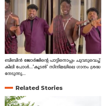
ബിബിൻ ജോർജിന്റെ പാട്ടിനൊപ്പം ചുവടുവെച്ച്
കിലി പോൾ…’കൂടൽ’ സിനിമയിലെ ഗാനം ശ്രദ്ധ
നേടുന്നു…
Related Stories