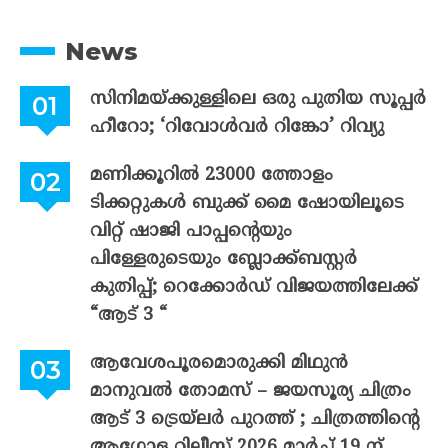
News
സിനിമയ്ക്കുള്ളിലെ ഒരു പുതിയ സൂപ്പർ
ഹീറോ; ‘റിവോൾവർ റിങ്കോ’ റിവ്യു
മണിക്കൂറിൽ 23000 ത്തോളം
ടിക്കറ്റുകൾ ബുക്ക് മൈ ഷോയിലൂടെ
വിറ്റ് ഷാജി പാപ്പന്റെയും
പിള്ളേരുടെയും ബ്ലോക്ക്ബസ്റ്റർ
കുതിപ്പ്; റെക്കോർഡ് വിജയത്തിലേക്ക്
“ആട് 3 “
ആവേശപൂരമൊരുക്കി മിഥുൻ
മാനുവൽ തോമസ് – ജയസൂര്യ ചിത്രം
ആട് 3 ട്രെയ്‌ലർ പുറത്ത് ; ചിത്രത്തിന്റെ
ആഗോള റിലീസ് 2026 മാർച്ച് 19 ന്