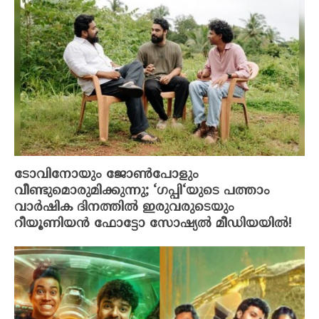
ടോവിനോയും ജോൺപോളും
വീണ്ടുമൊരുമിക്കുന്നു; ‘ഗപ്പി‘യുടെ പത്താം
വാർഷിക ദിനത്തിൽ ഇരുവരുടെയും
റീയൂണിയൻ ഫോട്ടോ സോഷ്യൽ മീഡിയയിൽ!