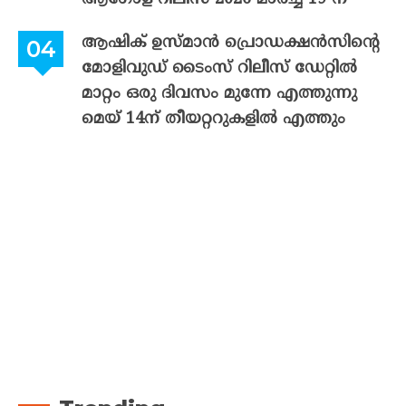
ആഷിക് ഉസ്മാൻ പ്രൊഡക്ഷൻസിന്റെ
മോളിവുഡ് ടൈംസ് റിലീസ് ഡേറ്റിൽ
മാറ്റം ഒരു ദിവസം മുന്നേ എത്തുന്നു
മെയ് 14ന് തീയറ്ററുകളിൽ എത്തും