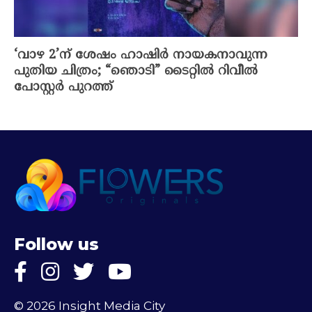
‘വാഴ 2’ന് ശേഷം ഹാഷിർ നായകനാവുന്ന
പുതിയ ചിത്രം; “ഞൊടി” ടൈറ്റിൽ റിവീൽ
പോസ്റ്റർ പുറത്ത്
Follow us
© 2026 Insight Media City