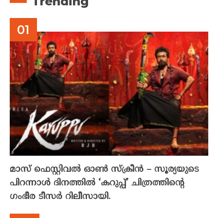
Trending
മാസ് ഫെസ്റ്റിവൽ ഓൺ സ്‌ക്രീൻ – സൂര്യയുടെ
പിറന്നാൾ ദിനത്തിൽ ‘കറുപ്പ്’ ചിത്രത്തിന്റെ
ഗംഭീര ടീസർ റിലീസായി.