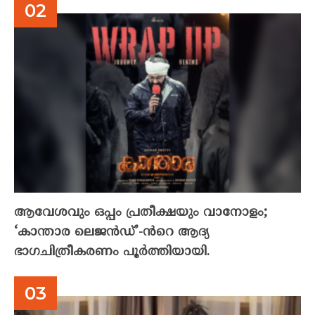
ആവേശവും ഒപ്പം പ്രതീക്ഷയും വാനോളം;
‘കാന്താര ലെജൻഡ്’-ൻറെ ആദ്യ
ഭാഗചിത്രീകരണം പൂർത്തിയായി.