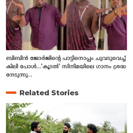
ബിബിൻ ജോർജിന്റെ പാട്ടിനൊപ്പം ചുവടുവെച്ച്
കിലി പോൾ…’കൂടൽ’ സിനിമയിലെ ഗാനം ശ്രദ്ധ
നേടുന്നു…
Related Stories