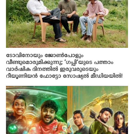
ടോവിനോയും ജോൺപോളും
വീണ്ടുമൊരുമിക്കുന്നു; ‘ഗപ്പി‘യുടെ പത്താം
വാർഷിക ദിനത്തിൽ ഇരുവരുടെയും
റീയൂണിയൻ ഫോട്ടോ സോഷ്യൽ മീഡിയയിൽ!