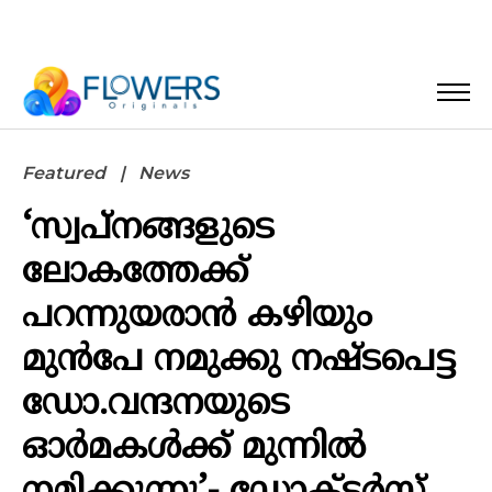
Featured
News
‘സ്വപ്നങ്ങളുടെ
ലോകത്തേക്ക്
പറന്നുയരാൻ കഴിയും
മുൻപേ നമുക്കു നഷ്ടപെട്ട
ഡോ.വന്ദനയുടെ
ഓർമകൾക്ക് മുന്നിൽ