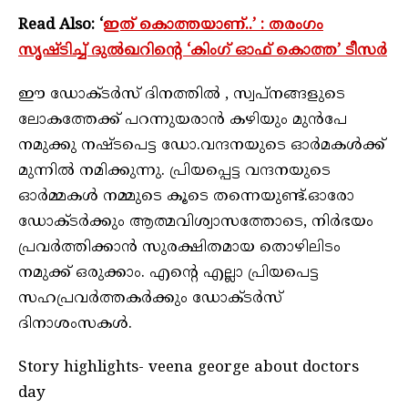
Read Also: ‘
ഇത് കൊത്തയാണ്..’ : തരംഗം
സൃഷ്ടിച്ച് ദുൽഖറിന്റെ ‘കിംഗ് ഓഫ് കൊത്ത’ ടീസർ
ഈ ഡോക്ടർസ് ദിനത്തിൽ , സ്വപ്നങ്ങളുടെ
ലോകത്തേക്ക് പറന്നുയരാൻ കഴിയും മുൻപേ
നമുക്കു നഷ്ടപെട്ട ഡോ.വന്ദനയുടെ ഓർമകൾക്ക്
മുന്നിൽ നമിക്കുന്നു. പ്രിയപ്പെട്ട വന്ദനയുടെ
ഓർമ്മകൾ നമ്മുടെ കൂടെ തന്നെയുണ്ട്.ഓരോ
ഡോക്ടർക്കും ആത്മവിശ്വാസത്തോടെ, നിർഭയം
പ്രവർത്തിക്കാൻ സുരക്ഷിതമായ തൊഴിലിടം
നമുക്ക് ഒരുക്കാം. എന്റെ എല്ലാ പ്രിയപെട്ട
സഹപ്രവർത്തകർക്കും ഡോക്ടർസ്
ദിനാശംസകൾ.
Story highlights- veena george about doctors
day