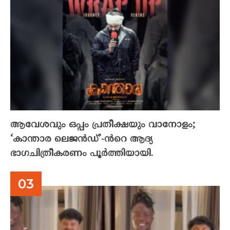
ആവേശവും ഒപ്പം പ്രതീക്ഷയും വാനോളം;
‘കാന്താര ലെജൻഡ്’-ൻറെ ആദ്യ
ഭാഗചിത്രീകരണം പൂർത്തിയായി.