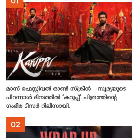
മാസ് ഫെസ്റ്റിവൽ ഓൺ സ്‌ക്രീൻ – സൂര്യയുടെ
പിറന്നാൾ ദിനത്തിൽ ‘കറുപ്പ്’ ചിത്രത്തിന്റെ
ഗംഭീര ടീസർ റിലീസായി.