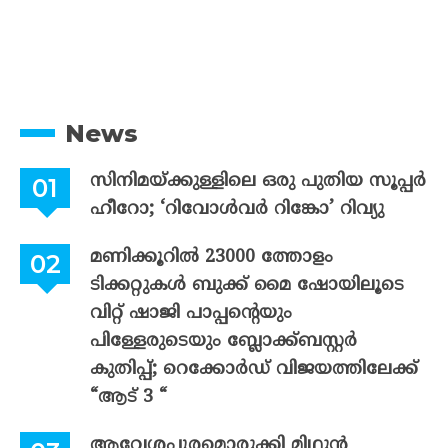
News
സിനിമയ്ക്കുള്ളിലെ ഒരു പുതിയ സൂപ്പർ
ഹീറോ; ‘റിവോൾവർ റിങ്കോ’ റിവ്യു
മണിക്കൂറിൽ 23000 ത്തോളം
ടിക്കറ്റുകൾ ബുക്ക് മൈ ഷോയിലൂടെ
വിറ്റ് ഷാജി പാപ്പന്റെയും
പിള്ളേരുടെയും ബ്ലോക്ക്ബസ്റ്റർ
കുതിപ്പ്; റെക്കോർഡ് വിജയത്തിലേക്ക്
“ആട് 3 “
ആവേശപൂരമൊരുക്കി മിഥുൻ