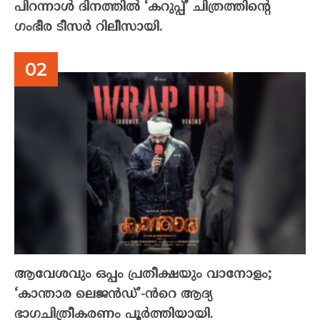
പിറന്നാൾ ദിനത്തിൽ ‘കറുപ്പ്’ ചിത്രത്തിന്റെ
ഗംഭീര ടീസർ റിലീസായി.
ആവേശവും ഒപ്പം പ്രതീക്ഷയും വാനോളം;
‘കാന്താര ലെജൻഡ്’-ൻറെ ആദ്യ
ഭാഗചിത്രീകരണം പൂർത്തിയായി.