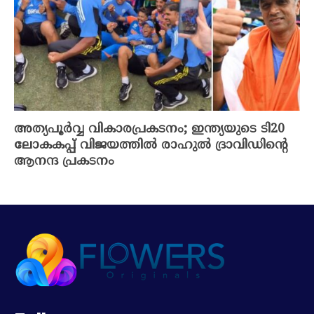
അത്യപൂർവ്വ വികാരപ്രകടനം; ഇന്ത്യയുടെ ടി20
ലോകകപ്പ് വിജയത്തിൽ രാഹുൽ ദ്രാവിഡിന്റെ
ആനന്ദ പ്രകടനം