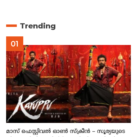
Trending
മാസ് ഫെസ്റ്റിവൽ ഓൺ സ്‌ക്രീൻ – സൂര്യയുടെ