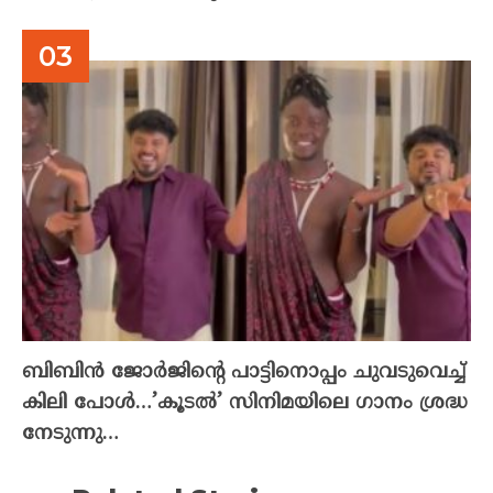
ബിബിൻ ജോർജിന്റെ പാട്ടിനൊപ്പം ചുവടുവെച്ച്
കിലി പോൾ…’കൂടൽ’ സിനിമയിലെ ഗാനം ശ്രദ്ധ
നേടുന്നു…