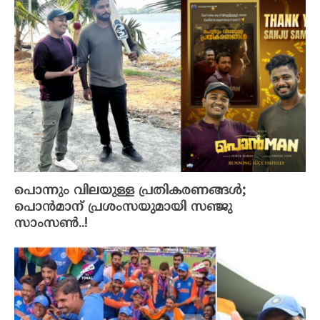
പൊന്നും വിലയുള്ള പ്രതികരണങ്ങൾ;
പൊൻമാന് പ്രശംസയുമായി സഞ്ജു
സാംസൺ..!