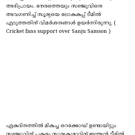
അഭിപ്രായം. നേരത്തെയും സഞ്ജുവിനെ
അവഗണിച്ച് സൂര്യയെ ലോകകപ്പ് ടീമിൽ
എടുത്തതിന് വിമർശനങ്ങൾ ഉയർന്നിരുന്നു. (
Cricket fans support over Sanju Samson )
ഏകദിനത്തില്‍ മികച്ച റെക്കോഡ് ഉണ്ടായിട്ടും
സഞ്ജുവിന് പകരം സൂര്യകുമാറിന് ഇന്ത്യന്‍ ടീമില്‍