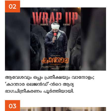
ആവേശവും ഒപ്പം പ്രതീക്ഷയും വാനോളം;
‘കാന്താര ലെജൻഡ്’-ൻറെ ആദ്യ
ഭാഗചിത്രീകരണം പൂർത്തിയായി.