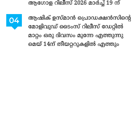
ആഗോള റിലീസ് 2026 മാർച്ച് 19 ന്
ആഷിക് ഉസ്മാൻ പ്രൊഡക്ഷൻസിന്റെ
മോളിവുഡ് ടൈംസ് റിലീസ് ഡേറ്റിൽ
മാറ്റം ഒരു ദിവസം മുന്നേ എത്തുന്നു
മെയ് 14ന് തീയറ്ററുകളിൽ എത്തും