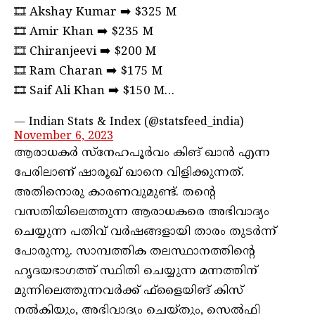
🎞️ Akshay Kumar ➡️ $325 M
🎞️ Amir Khan ➡️ $235 M
🎞️ Chiranjeevi ➡️ $200 M
🎞️ Ram Charan ➡️ $175 M
🎞️ Saif Ali Khan ➡️ $150 M…
— Indian Stats & Index (@statsfeed_india)
November 6, 2023
ആരാധകര്‍ സ്‌നേഹപൂര്‍വം കിങ് ഖാന്‍ എന്ന
പേരിലാണ് ഷാരൂഖ് ഖാനെ വിളിക്കുന്നത്.
അതിനൊരു കാരണവുമുണ്ട്. തന്റെ
വസതിയിലെത്തുന്ന ആരാധകരെ അഭിവാദ്യം
ചെയ്യുന്ന പതിവ് വര്‍ഷങ്ങളായി താരം തുടര്‍ന്ന്
പോരുന്നു. സാമ്പത്തിക തലസ്ഥാനത്തിന്റെ
ഹൃദയഭാഗത്ത് സ്ഥിതി ചെയ്യുന്ന മന്നത്തിന്
മുന്നിലെത്തുന്നവര്‍ക്ക് ഫ്‌ളൈയിങ് കിസ്
നല്‍കിയും, അഭിവാദ്യം ചെയ്തും, സെല്‍ഫി