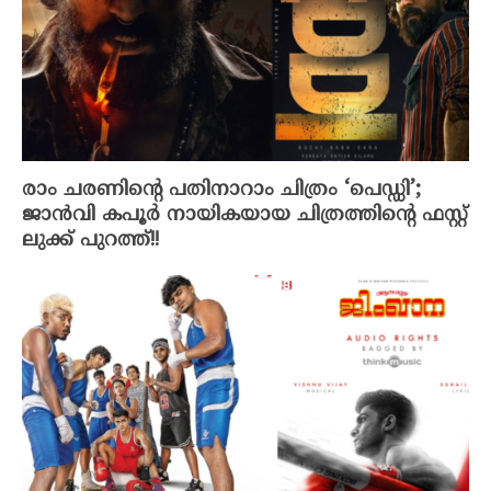
രാം ചരണിൻ്റെ പതിനാറാം ചിത്രം ‘പെഡ്ഡി’;
ജാൻവി കപൂർ നായികയായ ചിത്രത്തിന്റെ ഫസ്റ്റ്
ലുക്ക് പുറത്ത്!!