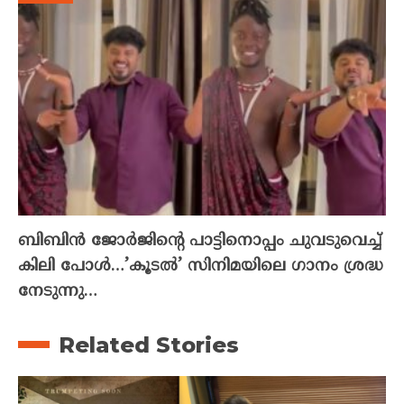
ബിബിൻ ജോർജിന്റെ പാട്ടിനൊപ്പം ചുവടുവെച്ച്
കിലി പോൾ…’കൂടൽ’ സിനിമയിലെ ഗാനം ശ്രദ്ധ
നേടുന്നു…
Related Stories