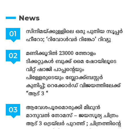
News
സിനിമയ്ക്കുള്ളിലെ ഒരു പുതിയ സൂപ്പർ
ഹീറോ; ‘റിവോൾവർ റിങ്കോ’ റിവ്യു
മണിക്കൂറിൽ 23000 ത്തോളം
ടിക്കറ്റുകൾ ബുക്ക് മൈ ഷോയിലൂടെ
വിറ്റ് ഷാജി പാപ്പന്റെയും
പിള്ളേരുടെയും ബ്ലോക്ക്ബസ്റ്റർ
കുതിപ്പ്; റെക്കോർഡ് വിജയത്തിലേക്ക്
“ആട് 3 “
ആവേശപൂരമൊരുക്കി മിഥുൻ
മാനുവൽ തോമസ് – ജയസൂര്യ ചിത്രം
ആട് 3 ട്രെയ്‌ലർ പുറത്ത് ; ചിത്രത്തിന്റെ