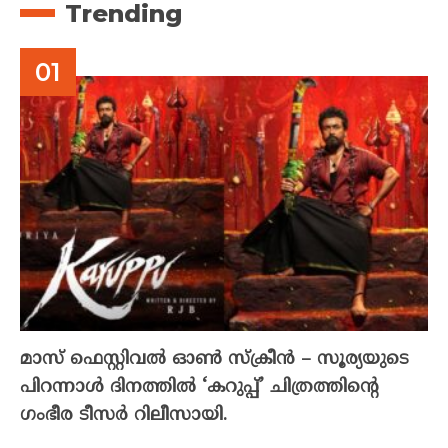
Trending
മാസ് ഫെസ്റ്റിവൽ ഓൺ സ്‌ക്രീൻ – സൂര്യയുടെ
പിറന്നാൾ ദിനത്തിൽ ‘കറുപ്പ്’ ചിത്രത്തിന്റെ
ഗംഭീര ടീസർ റിലീസായി.