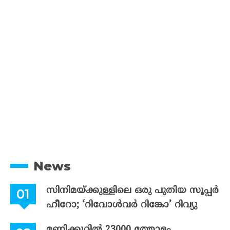
News
സിനിമയ്ക്കുള്ളിലെ ഒരു പുതിയ സൂപ്പർ
ഹീറോ; ‘റിവോൾവർ റിങ്കോ’ റിവ്യു
മണിക്കൂറിൽ 23000 ത്തോളം