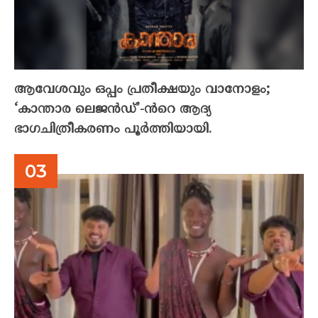
ആവേശവും ഒപ്പം പ്രതീക്ഷയും വാനോളം;
‘കാന്താര ലെജൻഡ്’-ൻറെ ആദ്യ
ഭാഗചിത്രീകരണം പൂർത്തിയായി.