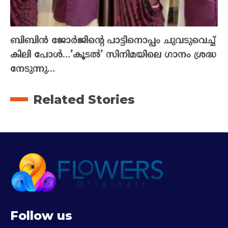
ബിബിൻ ജോർജിന്റെ പാട്ടിനൊപ്പം ചുവടുവെച്ച്
കിലി പോൾ…’കൂടൽ’ സിനിമയിലെ ഗാനം ശ്രദ്ധ
നേടുന്നു…
Related Stories
Follow us