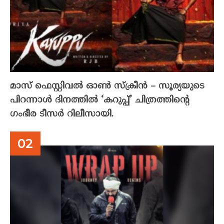
മാസ് ഫെസ്റ്റിവൽ ഓൺ സ്‌ക്രീൻ – സൂര്യയുടെ
പിറന്നാൾ ദിനത്തിൽ ‘കറുപ്പ്’ ചിത്രത്തിന്റെ
ഗംഭീര ടീസർ റിലീസായി.