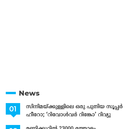
News
സിനിമയ്ക്കുള്ളിലെ ഒരു പുതിയ സൂപ്പർ
ഹീറോ; ‘റിവോൾവർ റിങ്കോ’ റിവ്യു
മണിക്കൂറിൽ 23000 ത്തോളം