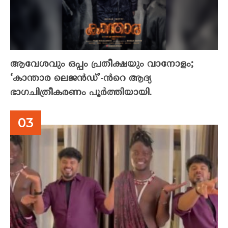
ആവേശവും ഒപ്പം പ്രതീക്ഷയും വാനോളം;
‘കാന്താര ലെജൻഡ്’-ൻറെ ആദ്യ
ഭാഗചിത്രീകരണം പൂർത്തിയായി.