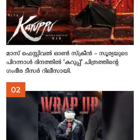
മാസ് ഫെസ്റ്റിവൽ ഓൺ സ്‌ക്രീൻ – സൂര്യയുടെ
പിറന്നാൾ ദിനത്തിൽ ‘കറുപ്പ്’ ചിത്രത്തിന്റെ
ഗംഭീര ടീസർ റിലീസായി.