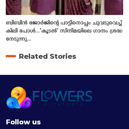
ബിബിൻ ജോർജിന്റെ പാട്ടിനൊപ്പം ചുവടുവെച്ച്
കിലി പോൾ…’കൂടൽ’ സിനിമയിലെ ഗാനം ശ്രദ്ധ
നേടുന്നു…
Related Stories
Follow us