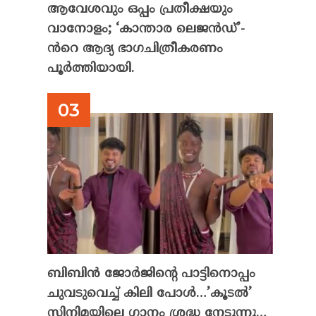
ആവേശവും ഒപ്പം പ്രതീക്ഷയും
വാനോളം; ‘കാന്താര ലെജൻഡ്’-
ൻറെ ആദ്യ ഭാഗചിത്രീകരണം
പൂർത്തിയായി.
ബിബിൻ ജോർജിന്റെ പാട്ടിനൊപ്പം
ചുവടുവെച്ച് കിലി പോൾ…’കൂടൽ’
സിനിമയിലെ ഗാനം ശ്രദ്ധ നേടുന്നു…