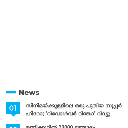
News
സിനിമയ്ക്കുള്ളിലെ ഒരു പുതിയ സൂപ്പർ
ഹീറോ; ‘റിവോൾവർ റിങ്കോ’ റിവ്യു
മണിക്കൂറിൽ 23000 ത്തോളം