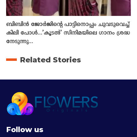
ബിബിൻ ജോർജിന്റെ പാട്ടിനൊപ്പം ചുവടുവെച്ച്
കിലി പോൾ…’കൂടൽ’ സിനിമയിലെ ഗാനം ശ്രദ്ധ
നേടുന്നു…
Related Stories
Follow us