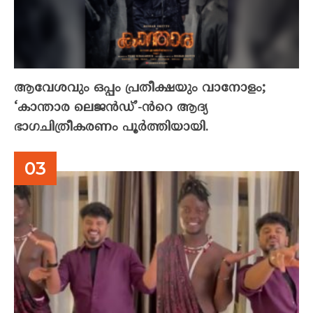
ആവേശവും ഒപ്പം പ്രതീക്ഷയും വാനോളം;
‘കാന്താര ലെജൻഡ്’-ൻറെ ആദ്യ
ഭാഗചിത്രീകരണം പൂർത്തിയായി.