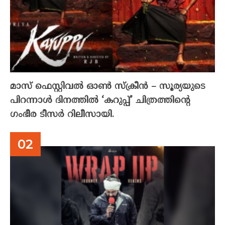
മാസ് ഫെസ്റ്റിവൽ ഓൺ സ്‌ക്രീൻ – സൂര്യയുടെ
പിറന്നാൾ ദിനത്തിൽ ‘കറുപ്പ്’ ചിത്രത്തിന്റെ
ഗംഭീര ടീസർ റിലീസായി.